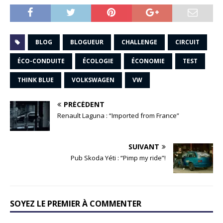
BLOG
BLOGUEUR
CHALLENGE
CIRCUIT
ÉCO-CONDUITE
ÉCOLOGIE
ÉCONOMIE
TEST
THINK BLUE
VOLKSWAGEN
VW
PRÉCÉDENT
Renault Laguna : “Imported from France”
SUIVANT
Pub Skoda Yéti : “Pimp my ride”!
SOYEZ LE PREMIER À COMMENTER