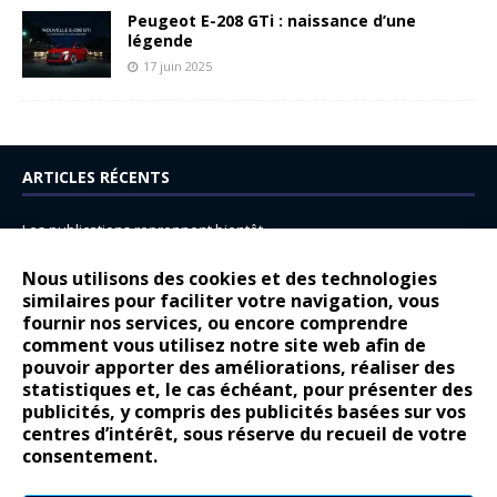
Peugeot E-208 GTi : naissance d’une
légende
17 juin 2025
ARTICLES RÉCENTS
Les publications reprennent bientôt…
DS N°8 : Oui, les français vont parfois trop loin.
Nous utilisons des cookies et des technologies
similaires pour faciliter votre navigation, vous
14 juillet : nouveau film de marque pour Citroën
fournir nos services, ou encore comprendre
Renault Espace : voyage, voyage…
comment vous utilisez notre site web afin de
pouvoir apporter des améliorations, réaliser des
Peugeot E-208 GTi : naissance d’une légende
statistiques et, le cas échéant, pour présenter des
publicités, y compris des publicités basées sur vos
COMMENTAIRES RÉCENTS
centres d’intérêt, sous réserve du recueil de votre
consentement.
Bernard Dardart
dans
Dacia Sandero : pour les gens vrais