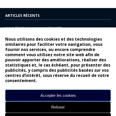
ARTICLES RÉCENTS
Les publications reprennent bientôt…
DS N°8 : Oui, les français vont parfois trop loin.
Nous utilisons des cookies et des technologies
14 juillet : nouveau film de marque pour Citroën
similaires pour faciliter votre navigation, vous
fournir nos services, ou encore comprendre
Renault Espace : voyage, voyage…
comment vous utilisez notre site web afin de
pouvoir apporter des améliorations, réaliser des
Peugeot E-208 GTi : naissance d’une légende
statistiques et, le cas échéant, pour présenter des
publicités, y compris des publicités basées sur vos
COMMENTAIRES RÉCENTS
centres d’intérêt, sous réserve du recueil de votre
consentement.
Bernard Dardart
dans
Dacia Sandero : pour les gens vrais
Gilly
dans
Citroën ë-C3 : la révolution a commencé
Accepter les cookies
gyo
dans
Alpine A290 : L’irrésistible attraction de la légèreté
Refuser
leroy
dans
Lancia Ypsilon : naturellement envoûtante ?
maria
dans
Nouvelle Opel Corsa : Yes of Corsa !