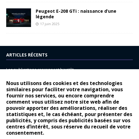
Peugeot E-208 GTi : naissance d’une
légende
17 juin 2025
ARTICLES RÉCENTS
Les publications reprennent bientôt…
DS N°8 : Oui, les français vont parfois trop loin.
Nous utilisons des cookies et des technologies
14 juillet : nouveau film de marque pour Citroën
similaires pour faciliter votre navigation, vous
fournir nos services, ou encore comprendre
Renault Espace : voyage, voyage…
comment vous utilisez notre site web afin de
pouvoir apporter des améliorations, réaliser des
Peugeot E-208 GTi : naissance d’une légende
statistiques et, le cas échéant, pour présenter des
publicités, y compris des publicités basées sur vos
COMMENTAIRES RÉCENTS
centres d’intérêt, sous réserve du recueil de votre
consentement.
Bernard Dardart
dans
Dacia Sandero : pour les gens vrais