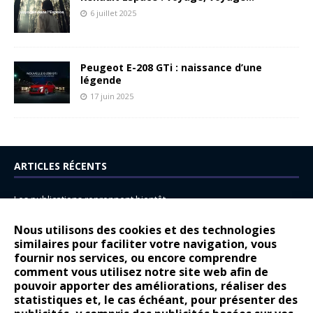
6 juillet 2025
Peugeot E-208 GTi : naissance d’une
légende
17 juin 2025
ARTICLES RÉCENTS
Les publications reprennent bientôt…
DS N°8 : Oui, les français vont parfois trop loin.
Nous utilisons des cookies et des technologies
similaires pour faciliter votre navigation, vous
14 juillet : nouveau film de marque pour Citroën
fournir nos services, ou encore comprendre
Renault Espace : voyage, voyage…
comment vous utilisez notre site web afin de
pouvoir apporter des améliorations, réaliser des
Peugeot E-208 GTi : naissance d’une légende
statistiques et, le cas échéant, pour présenter des