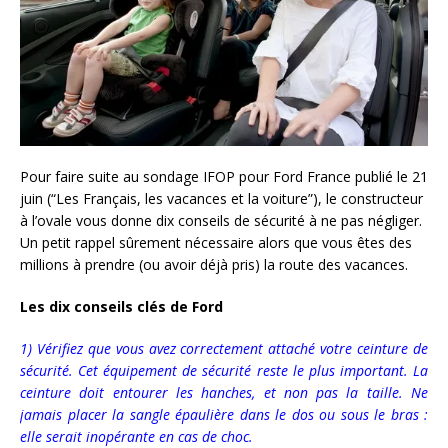
Pour faire suite au sondage IFOP pour Ford France publié le 21
juin (“Les Français, les vacances et la voiture”), le constructeur
à l’ovale vous donne dix conseils de sécurité à ne pas négliger.
Un petit rappel sûrement nécessaire alors que vous êtes des
millions à prendre (ou avoir déjà pris) la route des vacances.
Les dix conseils clés de Ford
1) Vérifiez que vous avez correctement attaché votre ceinture de
sécurité. Cet équipement de sécurité reste le plus important. La
ceinture doit entourer les hanches, et non pas la taille. Ne
jamais placer la sangle épaulière dans le dos ou sous le bras :
elle serait inopérante en cas de choc.