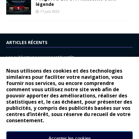
légende
17 juin 2025
ARTICLES RÉCENTS
Les publications reprennent bientôt…
DS N°8 : Oui, les français vont parfois trop loin.
Nous utilisons des cookies et des technologies
14 juillet : nouveau film de marque pour Citroën
similaires pour faciliter votre navigation, vous
fournir nos services, ou encore comprendre
Renault Espace : voyage, voyage…
comment vous utilisez notre site web afin de
pouvoir apporter des améliorations, réaliser des
Peugeot E-208 GTi : naissance d’une légende
statistiques et, le cas échéant, pour présenter des
publicités, y compris des publicités basées sur vos
COMMENTAIRES RÉCENTS
centres d’intérêt, sous réserve du recueil de votre
consentement.
Bernard Dardart
dans
Dacia Sandero : pour les gens vrais
Gilly
dans
Citroën ë-C3 : la révolution a commencé
Accepter les cookies