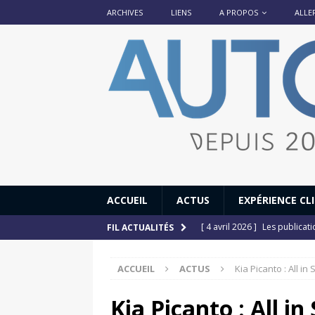
ARCHIVES
LIENS
A PROPOS
ALLE
ACCUEIL
ACTUS
EXPÉRIENCE CL
[ 4 avril 2026 ]
Les publicat
FIL ACTUALITÉS
[ 13 septembre 2025 ]
DS N°
ACCUEIL
ACTUS
Kia Picanto : All in
[ 12 juillet 2025 ]
14 juillet
[ 6 juillet 2025 ]
Renault Esp
Kia Picanto : All i