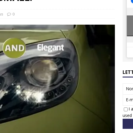
8 GTi : naissance d’une légende
ACTUS
 Honda dévoile un spot publicitaire… confiné!
ACTUS
us
0
LET
No
E-m
I 
used 