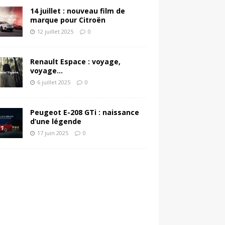
14 juillet : nouveau film de
marque pour Citroën
12 juillet 2025
0
Renault Espace : voyage,
voyage…
6 juillet 2025
0
Peugeot E-208 GTi : naissance
d’une légende
17 juin 2025
0