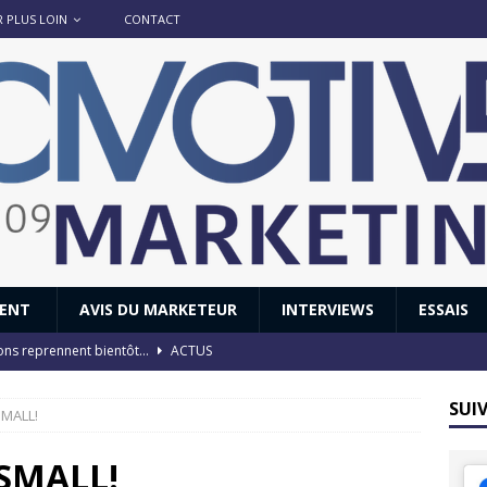
R PLUS LOIN
CONTACT
IENT
AVIS DU MARKETEUR
INTERVIEWS
ESSAIS
ions reprennent bientôt…
ACTUS
8 : Oui, les français vont parfois trop loin.
ACTUS
SUI
 SMALL!
 : nouveau film de marque pour Citroën
AVIS DU MARKETEUR
ace : voyage, voyage…
ACTUS
n SMALL!