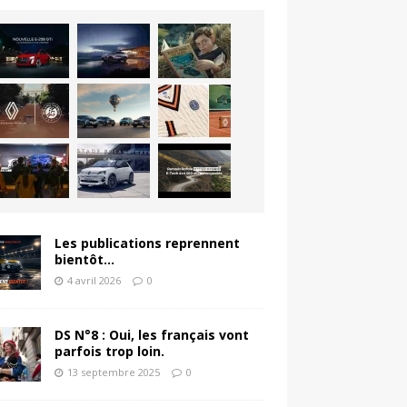
Les publications reprennent
bientôt…
4 avril 2026
0
DS N°8 : Oui, les français vont
parfois trop loin.
13 septembre 2025
0