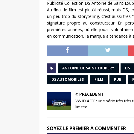
Publicité Collection DS Antoine de Saint-Exu
Au final, le film est plutôt réussi, mais DS,
un peu trop du storytelling. C’est aussi très
signature propre au constructeur. En pert
premières années, où elle jouait volontaire
en communication, la marque a tendance à s
ANTOINE DE SAINT EXUPERY
DS
DS AUTOMOBILES
FILM
PUB
PRÉCÉDENT
VW ID.4 FFF : une série très très 
limitée
SOYEZ LE PREMIER À COMMENTER