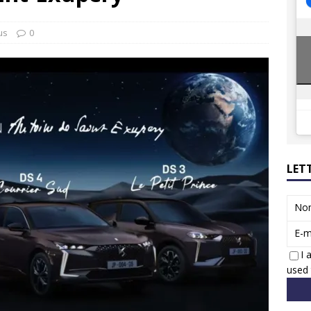
 Honda dévoile un spot publicitaire… confiné!
ACTUS
ions reprennent bientôt…
ACTUS
us
0
LET
No
E-m
I 
used 