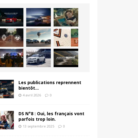
Les publications reprennent
bientôt…
4 avril 2026
0
DS N°8 : Oui, les français vont
parfois trop loin.
13 septembre 2025
0