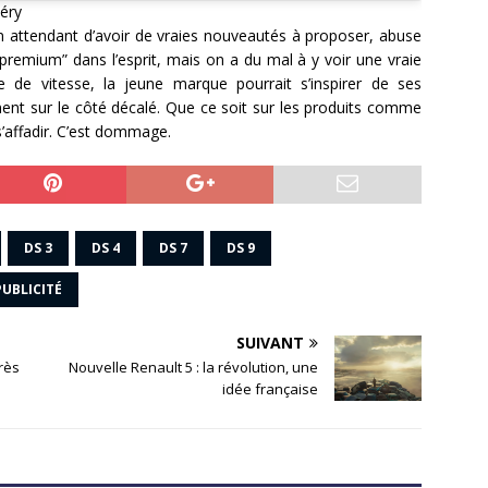
péry
 en attendant d’avoir de vraies nouveautés à proposer, abuse
 “premium” dans l’esprit, mais on a du mal à y voir une vraie
e de vitesse, la jeune marque pourrait s’inspirer de ses
ment sur le côté décalé. Que ce soit sur les produits comme
’affadir. C’est dommage.
DS 3
DS 4
DS 7
DS 9
PUBLICITÉ
SUIVANT
très
Nouvelle Renault 5 : la révolution, une
idée française