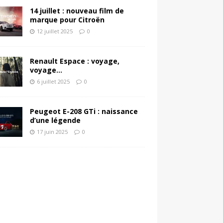
14 juillet : nouveau film de
marque pour Citroën
12 juillet 2025
0
Renault Espace : voyage,
voyage…
6 juillet 2025
0
Peugeot E-208 GTi : naissance
d’une légende
17 juin 2025
0