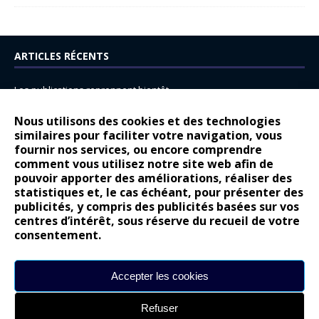
ARTICLES RÉCENTS
Les publications reprennent bientôt…
DS N°8 : Oui, les français vont parfois trop loin.
Nous utilisons des cookies et des technologies
similaires pour faciliter votre navigation, vous
14 juillet : nouveau film de marque pour Citroën
fournir nos services, ou encore comprendre
Renault Espace : voyage, voyage…
comment vous utilisez notre site web afin de
pouvoir apporter des améliorations, réaliser des
Peugeot E-208 GTi : naissance d’une légende
statistiques et, le cas échéant, pour présenter des
publicités, y compris des publicités basées sur vos
COMMENTAIRES RÉCENTS
centres d’intérêt, sous réserve du recueil de votre
consentement.
Bernard Dardart
dans
Dacia Sandero : pour les gens vrais
Gilly
dans
Citroën ë-C3 : la révolution a commencé
Accepter les cookies
gyo
dans
Alpine A290 : L’irrésistible attraction de la légèreté
Refuser
leroy
dans
Lancia Ypsilon : naturellement envoûtante ?