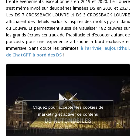
trente évènements exceptionnels en 2019 et 2020. Le Louvre
s’est même invité sur deux séries limitées DS en 2020 et 2021.
Les DS 7 CROSSBACK LOUVRE et DS 3 CROSSBACK LOUVRE
affichaient des détails exclusifs inspirés des motifs pyramidaux
du Louvre. Et permettaient aussi de visualiser 182 œuvres sur
les grands écrans centraux de l’habitacle et d’écouter autant de
podcasts pour une expérience artistique à bord exclusive et
immersive. Sans doute les prémices
à l’arrivée, aujourd’hui,
de ChatGPT à bord des DS
!
Cliquez pour accepter les cookies de
marketing et activer ce contenu