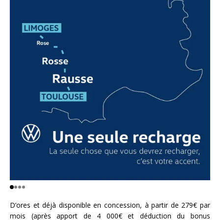
D’ores et déjà disponible en concession, à partir de 279€ par
mois (après apport de 4 000€ et déduction du bonus