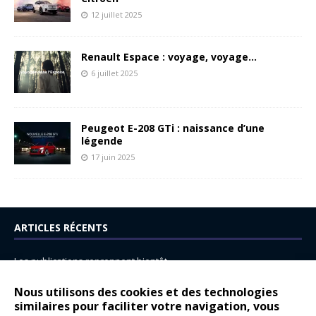
12 juillet 2025
Renault Espace : voyage, voyage…
6 juillet 2025
Peugeot E-208 GTi : naissance d’une
légende
17 juin 2025
ARTICLES RÉCENTS
Les publications reprennent bientôt…
DS N°8 : Oui, les français vont parfois trop loin.
Nous utilisons des cookies et des technologies
14 juillet : nouveau film de marque pour Citroën
similaires pour faciliter votre navigation, vous