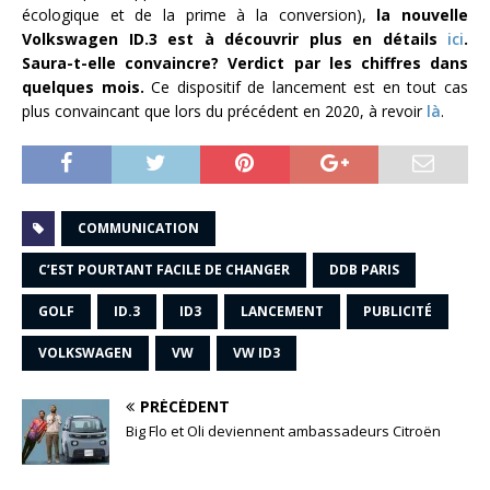
écologique et de la prime à la conversion),
la nouvelle
Volkswagen ID.3 est à découvrir plus en détails
ici
.
Saura-t-elle convaincre? Verdict par les chiffres dans
quelques mois.
Ce dispositif de lancement est en tout cas
plus convaincant que lors du précédent en 2020, à revoir
là
.
COMMUNICATION
C’EST POURTANT FACILE DE CHANGER
DDB PARIS
GOLF
ID.3
ID3
LANCEMENT
PUBLICITÉ
VOLKSWAGEN
VW
VW ID3
PRÉCÉDENT
Big Flo et Oli deviennent ambassadeurs Citroën