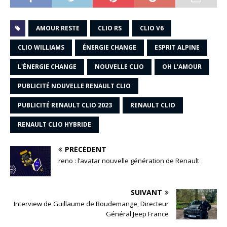
AMOUR RESTE
CLIO RS
CLIO V6
CLIO WILLIAMS
ÉNERGIE CHANGE
ESPRIT ALPINE
L'ÉNERGIE CHANGE
NOUVELLE CLIO
OH L'AMOUR
PUBLICITÉ NOUVELLE RENAULT CLIO
PUBLICITÉ RENAULT CLIO 2023
RENAULT CLIO
RENAULT CLIO HYBRIDE
PRÉCÉDENT
reno : l’avatar nouvelle génération de Renault
SUIVANT
Interview de Guillaume de Boudemange, Directeur
Général Jeep France