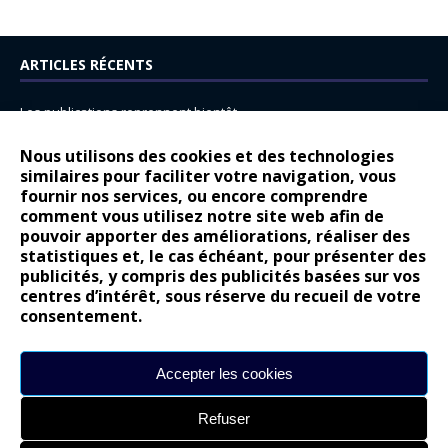
ARTICLES RÉCENTS
Les publications reprennent bientôt…
DS N°8 : Oui, les français vont parfois trop loin.
Nous utilisons des cookies et des technologies
similaires pour faciliter votre navigation, vous
14 juillet : nouveau film de marque pour Citroën
fournir nos services, ou encore comprendre
Renault Espace : voyage, voyage…
comment vous utilisez notre site web afin de
pouvoir apporter des améliorations, réaliser des
Peugeot E-208 GTi : naissance d’une légende
statistiques et, le cas échéant, pour présenter des
publicités, y compris des publicités basées sur vos
COMMENTAIRES RÉCENTS
centres d’intérêt, sous réserve du recueil de votre
consentement.
Bernard Dardart
dans
Dacia Sandero : pour les gens vrais
Gilly
dans
Citroën ë-C3 : la révolution a commencé
Accepter les cookies
gyo
dans
Alpine A290 : L’irrésistible attraction de la légèreté
Refuser
leroy
dans
Lancia Ypsilon : naturellement envoûtante ?