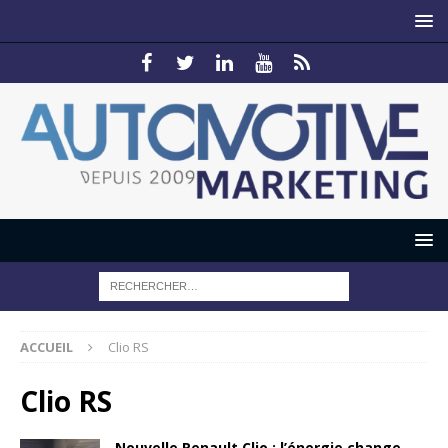
ACCUEIL
Clio RS
Clio RS
Nouvelle Renault Clio : l’énergie change,