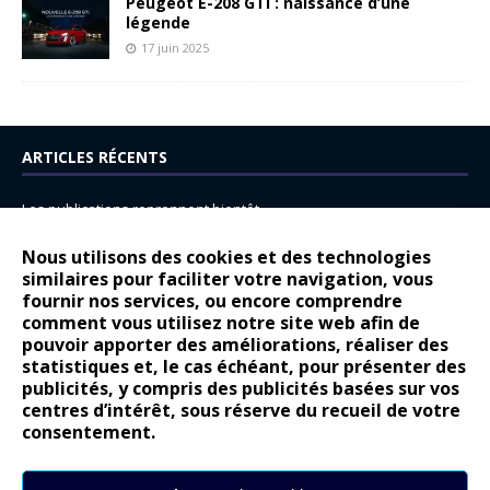
Peugeot E-208 GTi : naissance d’une
légende
17 juin 2025
ARTICLES RÉCENTS
Les publications reprennent bientôt…
DS N°8 : Oui, les français vont parfois trop loin.
Nous utilisons des cookies et des technologies
14 juillet : nouveau film de marque pour Citroën
similaires pour faciliter votre navigation, vous
fournir nos services, ou encore comprendre
Renault Espace : voyage, voyage…
comment vous utilisez notre site web afin de
pouvoir apporter des améliorations, réaliser des
Peugeot E-208 GTi : naissance d’une légende
statistiques et, le cas échéant, pour présenter des
publicités, y compris des publicités basées sur vos
COMMENTAIRES RÉCENTS
centres d’intérêt, sous réserve du recueil de votre
consentement.
Bernard Dardart
dans
Dacia Sandero : pour les gens vrais
Gilly
dans
Citroën ë-C3 : la révolution a commencé