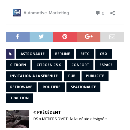
ASTRONAUTE
BERLINE
BETC
C5 X
CITROËN
CITROËN C5 X
CONFORT
ESPACE
INVITATION À LA SÉRÉNITÉ
PUB
PUBLICITÉ
RETROWAVE
ROUTIÈRE
SPATIONAUTE
TRACTION
PRÉCÉDENT
DS x METIERS D’ART : la lauréate désignée