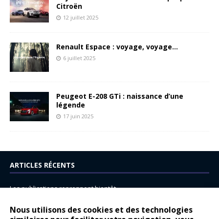
Citroën
12 juillet 2025
Renault Espace : voyage, voyage…
6 juillet 2025
Peugeot E-208 GTi : naissance d’une
légende
17 juin 2025
ARTICLES RÉCENTS
Les publications reprennent bientôt…
DS N°8 : Oui, les français vont parfois trop loin.
Nous utilisons des cookies et des technologies
14 juillet : nouveau film de marque pour Citroën