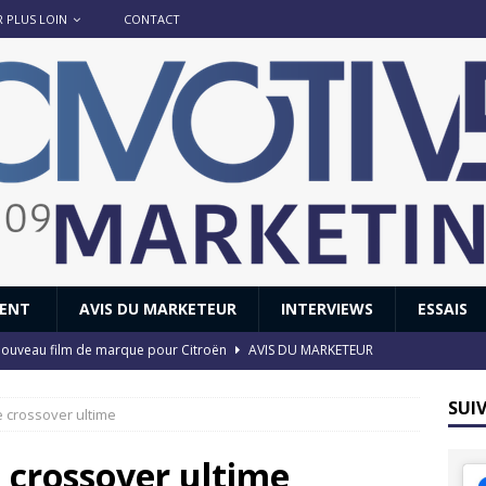
R PLUS LOIN
CONTACT
IENT
AVIS DU MARKETEUR
INTERVIEWS
ESSAIS
 : nouveau film de marque pour Citroën
AVIS DU MARKETEUR
ace : voyage, voyage…
ACTUS
SUI
e crossover ultime
8 GTi : naissance d’une légende
ACTUS
 Honda dévoile un spot publicitaire… confiné!
ACTUS
e crossover ultime