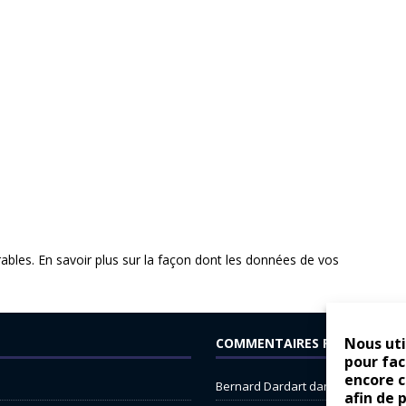
rables.
En savoir plus sur la façon dont les données de vos
Nous uti
COMMENTAIRES RÉCENTS
pour fac
encore 
Bernard Dardart
dans
Dacia Sande
afin de 