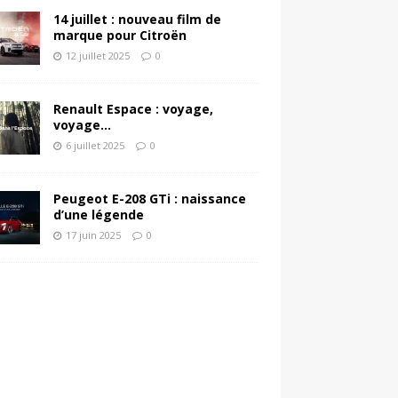
14 juillet : nouveau film de
marque pour Citroën
12 juillet 2025
0
Renault Espace : voyage,
voyage…
6 juillet 2025
0
Peugeot E-208 GTi : naissance
d’une légende
17 juin 2025
0