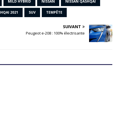
MILD HYBRID
NISSAN
NISSAN QASHQAI
HQAI 2021
SUV
TEMPÊTE
SUIVANT
Peugeot e-208 : 100% électrisante