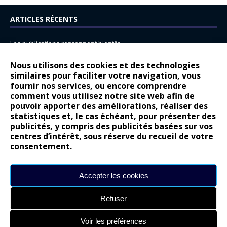
ARTICLES RÉCENTS
Les publications reprennent bientôt…
DS N°8 : Oui, les français vont parfois trop loin.
Nous utilisons des cookies et des technologies
similaires pour faciliter votre navigation, vous
14 juillet : nouveau film de marque pour Citroën
fournir nos services, ou encore comprendre
Renault Espace : voyage, voyage…
comment vous utilisez notre site web afin de
pouvoir apporter des améliorations, réaliser des
Peugeot E-208 GTi : naissance d’une légende
statistiques et, le cas échéant, pour présenter des
publicités, y compris des publicités basées sur vos
COMMENTAIRES RÉCENTS
centres d’intérêt, sous réserve du recueil de votre
consentement.
Bernard Dardart
dans
Dacia Sandero : pour les gens vrais
Gilly
dans
Citroën ë-C3 : la révolution a commencé
Accepter les cookies
gyo
dans
Alpine A290 : L’irrésistible attraction de la légèreté
Refuser
leroy
dans
Lancia Ypsilon : naturellement envoûtante ?
maria
dans
Nouvelle Opel Corsa : Yes of Corsa !
Voir les préférences