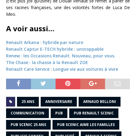
(c’est plus joli qu’usine) de Douai! Renault se remet à parler de
ses racines françaises, une des volontés fortes de Luca De
Meo.
A voir aussi…
Renault Arkana : hybride par nature
Renault Captur E-TECH hybride : unstoppable
Renew : les Occasions Renault. Nouveau, pour vous.
The Chase : la chasse à la Renault ZOE
Renault Care Service : Longue vie aux voitures à vivre
25 ANS
ANNIVERSAIRE
ARNAUD BELLONI
COMMUNICATION
PUB
PUB RENAULT SCENIC
PUB SCENIC 25 ANS
PUB SCENIC AIME LES FAMILLES