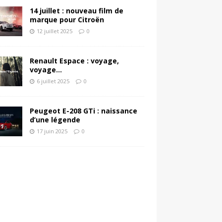
14 juillet : nouveau film de
marque pour Citroën
12 juillet 2025
0
Renault Espace : voyage,
voyage…
6 juillet 2025
0
Peugeot E-208 GTi : naissance
d’une légende
17 juin 2025
0