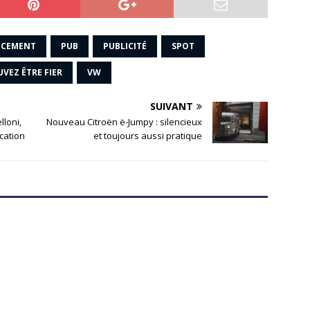
NCEMENT
PUB
PUBLICITÉ
SPOT
VEZ ÊTRE FIER
VW
SUIVANT
lloni,
Nouveau Citroën ë-Jumpy : silencieux
cation
et toujours aussi pratique