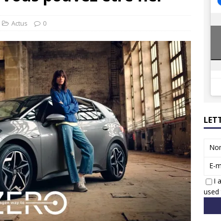
ions reprennent bientôt…
ACTUS
8 : Oui, les français vont parfois trop loin.
ACTUS
Actus
0
LET
No
E-m
I 
used 