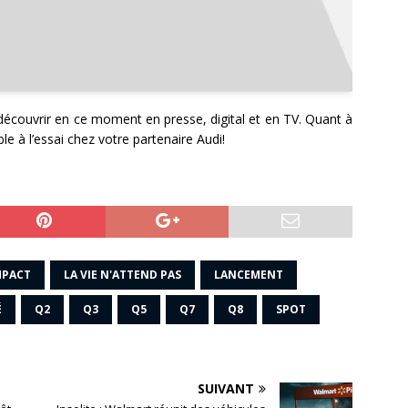
découvrir en ce moment en presse, digital et en TV. Quant à
ble à l’essai chez votre partenaire Audi!
PACT
LA VIE N'ATTEND PAS
LANCEMENT
É
Q2
Q3
Q5
Q7
Q8
SPOT
SUIVANT