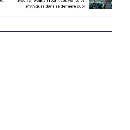
êt
Insolite : Walmart réunit des véhicules
mythiques dans sa dernière pub!