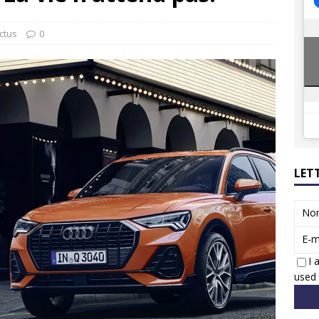
ions reprennent bientôt…
ACTUS
8 : Oui, les français vont parfois trop loin.
ACTUS
ctus
0
LET
No
E-m
I 
used 