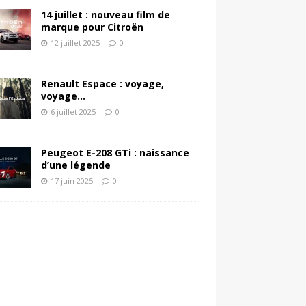
14 juillet : nouveau film de
marque pour Citroën
12 juillet 2025
0
Renault Espace : voyage,
voyage…
6 juillet 2025
0
Peugeot E-208 GTi : naissance
d’une légende
17 juin 2025
0