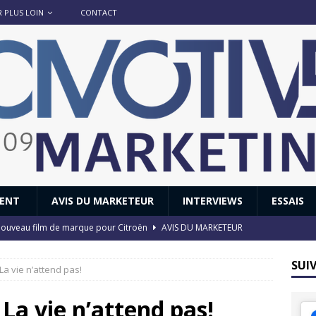
R PLUS LOIN
CONTACT
IENT
AVIS DU MARKETEUR
INTERVIEWS
ESSAIS
 : nouveau film de marque pour Citroën
AVIS DU MARKETEUR
ace : voyage, voyage…
ACTUS
SUI
La vie n’attend pas!
8 GTi : naissance d’une légende
ACTUS
 Honda dévoile un spot publicitaire… confiné!
ACTUS
La vie n’attend pas!