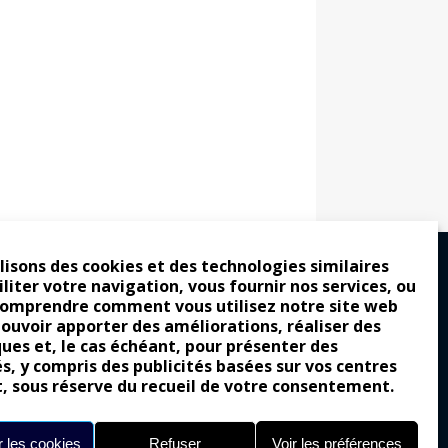
lisons des cookies et des technologies similaires
iliter votre navigation, vous fournir nos services, ou
comprendre comment vous utilisez notre site web
ro : pour les gens vrais
pouvoir apporter des améliorations, réaliser des
tion a commencé
ques et, le cas échéant, pour présenter des
és, y compris des publicités basées sur vos centres
e attraction de la légèreté
t, sous réserve du recueil de votre consentement.
llement envoûtante ?
Yes of Corsa !
 les cookies
Refuser
Voir les préférences