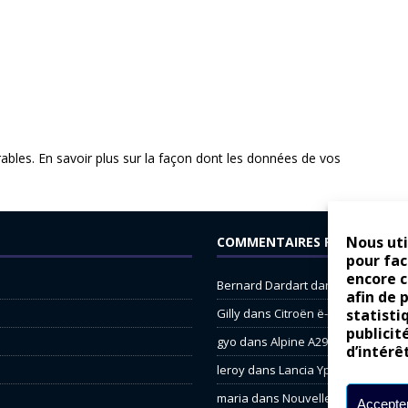
rables.
En savoir plus sur la façon dont les données de vos
Nous uti
COMMENTAIRES RÉCENTS
pour fac
encore 
Bernard Dardart
dans
Dacia Sande
afin de 
Gilly
dans
Citroën ë-C3 : la révolu
statisti
publicit
gyo
dans
Alpine A290 : L’irrésistibl
d’intérê
leroy
dans
Lancia Ypsilon : nature
maria
dans
Nouvelle Opel Corsa : 
Accepter