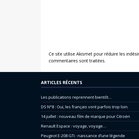
Ce site utilise Akismet pour réduire les indési
commentaires sont traitées
.
ARTICLES RÉCENTS
Les publications reprennent bientôt…
DS N°8 : Oui, les français vont parfois trop loin.
14 juillet : nouveau film de marque pour Citroën
Renault Espace : voyage, voyage…
Peugeot E-208 GTi : naissance d’une légende