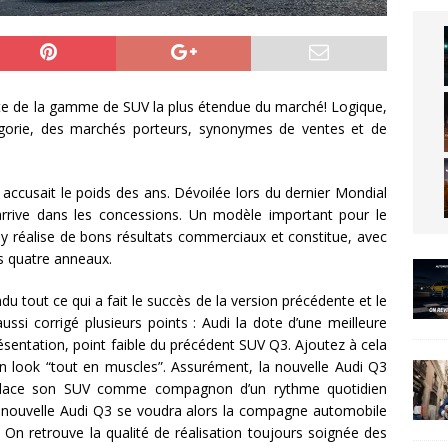
e de la gamme de SUV la plus étendue du marché! Logique,
tégorie, des marchés porteurs, synonymes de ventes et de
cusait le poids des ans. Dévoilée lors du dernier Mondial
 arrive dans les concessions. Un modèle important pour le
y réalise de bons résultats commerciaux et constitue, avec
des quatre anneaux.
u tout ce qui a fait le succès de la version précédente et le
si corrigé plusieurs points : Audi la dote d’une meilleure
présentation, point faible du précédent SUV Q3. Ajoutez à cela
 look “tout en muscles”. Assurément, la nouvelle Audi Q3
i place son SUV comme compagnon d’un rythme quotidien
 la nouvelle Audi Q3 se voudra alors la compagne automobile
! On retrouve la qualité de réalisation toujours soignée des