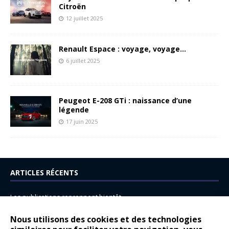
Citroën
12 juillet 2025
Renault Espace : voyage, voyage…
6 juillet 2025
Peugeot E-208 GTi : naissance d’une
légende
17 juin 2025
ARTICLES RÉCENTS
Les publications reprennent bientôt…
DS N°8 : Oui, les français vont parfois trop loin.
Nous utilisons des cookies et des technologies
14 juillet : nouveau film de marque pour Citroën