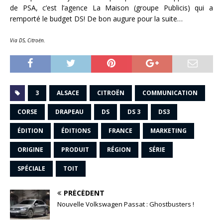
de PSA, c’est l’agence La Maison (groupe Publicis) qui a
remporté le budget DS! De bon augure pour la suite…
Via DS, Citroën.
3
ALSACE
CITROËN
COMMUNICATION
CORSE
DRAPEAU
DS
DS 3
DS3
ÉDITION
ÉDITIONS
FRANCE
MARKETING
ORIGINE
PRODUIT
RÉGION
SÉRIE
SPÉCIALE
TOIT
PRÉCÉDENT
Nouvelle Volkswagen Passat : Ghostbusters !