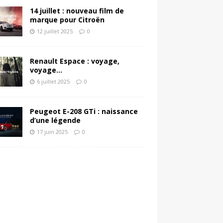
14 juillet : nouveau film de
marque pour Citroën
12 juillet 2025
0
Renault Espace : voyage,
voyage…
6 juillet 2025
0
Peugeot E-208 GTi : naissance
d’une légende
17 juin 2025
0