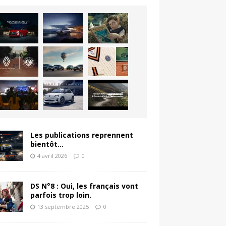
Les publications reprennent
bientôt…
4 avril 2026
0
DS N°8 : Oui, les français vont
parfois trop loin.
13 septembre 2025
0