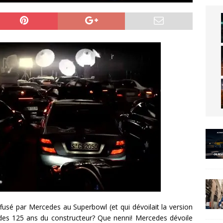
ffusé par Mercedes au Superbowl (et qui dévoilait la version
 des 125 ans du constructeur? Que nenni! Mercedes dévoile