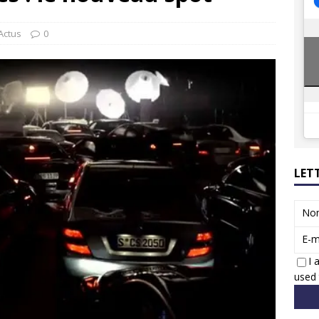
8 GTi : naissance d’une légende
ACTUS
 Honda dévoile un spot publicitaire… confiné!
ACTUS
Actus
0
LET
No
E-m
I 
used 