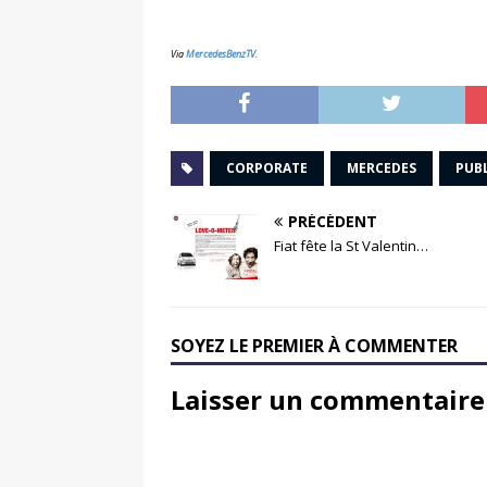
Via
MercedesBenzTV
.
CORPORATE
MERCEDES
PUBL
PRÉCÉDENT
Fiat fête la St Valentin…
SOYEZ LE PREMIER À COMMENTER
Laisser un commentaire