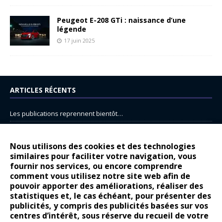
Peugeot E-208 GTi : naissance d’une
légende
17 juin 2025
ARTICLES RÉCENTS
Les publications reprennent bientôt…
DS N°8 : Oui, les français vont parfois trop loin.
14 juillet : nouveau film de marque pour Citroën
Nous utilisons des cookies et des technologies
similaires pour faciliter votre navigation, vous
Renault Espace : voyage, voyage…
fournir nos services, ou encore comprendre
comment vous utilisez notre site web afin de
Peugeot E-208 GTi : naissance d’une légende
pouvoir apporter des améliorations, réaliser des
statistiques et, le cas échéant, pour présenter des
COMMENTAIRES RÉCENTS
publicités, y compris des publicités basées sur vos
centres d’intérêt, sous réserve du recueil de votre
Bernard Dardart
dans
Dacia Sandero : pour les gens vrais