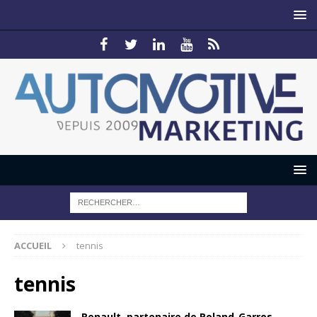
ACCUEIL
tennis
tennis
Renault, partenaire de Roland-Garros