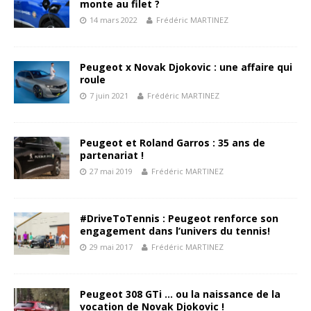
monte au filet ?
14 mars 2022
Frédéric MARTINEZ
Peugeot x Novak Djokovic : une affaire qui
roule
7 juin 2021
Frédéric MARTINEZ
Peugeot et Roland Garros : 35 ans de
partenariat !
27 mai 2019
Frédéric MARTINEZ
#DriveToTennis : Peugeot renforce son
engagement dans l’univers du tennis!
29 mai 2017
Frédéric MARTINEZ
Peugeot 308 GTi … ou la naissance de la
vocation de Novak Djokovic !