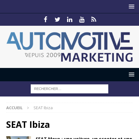
ACCUEIL
SEAT Ibiza
SEAT Ibiza
SEAT Move : une voiture, un scooter et une