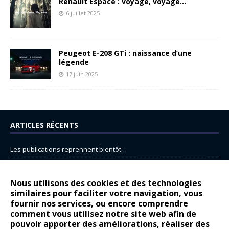
Renault Espace : voyage, voyage…
6 juillet 2025
Peugeot E-208 GTi : naissance d’une
légende
17 juin 2025
ARTICLES RÉCENTS
Les publications reprennent bientôt…
DS N°8 : Oui, les français vont parfois trop loin.
14 juillet : nouveau film de marque pour Citroën
Nous utilisons des cookies et des technologies
similaires pour faciliter votre navigation, vous
Renault Espace : voyage, voyage…
fournir nos services, ou encore comprendre
Peugeot E-208 GTi : naissance d’une légende
comment vous utilisez notre site web afin de
pouvoir apporter des améliorations, réaliser des