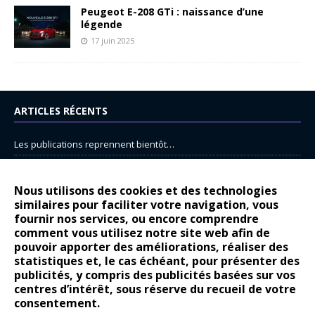
Peugeot E-208 GTi : naissance d’une
légende
17 juin 2025
ARTICLES RÉCENTS
Les publications reprennent bientôt…
DS N°8 : Oui, les français vont parfois trop loin.
14 juillet : nouveau film de marque pour Citroën
Nous utilisons des cookies et des technologies
similaires pour faciliter votre navigation, vous
Renault Espace : voyage, voyage…
fournir nos services, ou encore comprendre
comment vous utilisez notre site web afin de
Peugeot E-208 GTi : naissance d’une légende
pouvoir apporter des améliorations, réaliser des
statistiques et, le cas échéant, pour présenter des
COMMENTAIRES RÉCENTS
publicités, y compris des publicités basées sur vos
centres d’intérêt, sous réserve du recueil de votre
Bernard Dardart
dans
Dacia Sandero : pour les gens vrais
consentement.