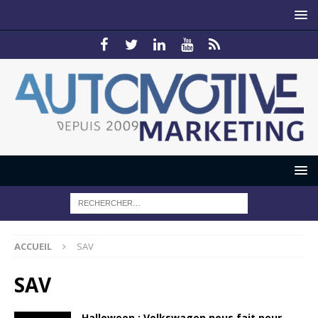
ACCUEIL
SAV
SAV
Halloween : Volkswagen nous fait peur…