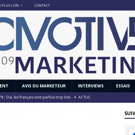
R PLUS LOIN
CONTACT
IENT
AVIS DU MARKETEUR
INTERVIEWS
ESSAIS
8 : Oui, les français vont parfois trop loin.
ACTUS
 : nouveau film de marque pour Citroën
AVIS DU MARKETEUR
SUI
ace : voyage, voyage…
ACTUS
8 GTi : naissance d’une légende
ACTUS