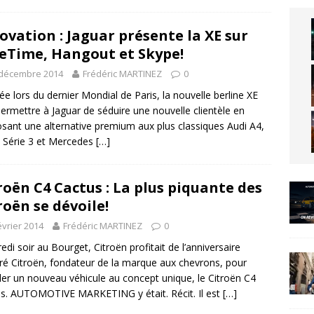
ovation : Jaguar présente la XE sur
eTime, Hangout et Skype!
 décembre 2014
Frédéric MARTINEZ
0
ée lors du dernier Mondial de Paris, la nouvelle berline XE
permettre à Jaguar de séduire une nouvelle clientèle en
sant une alternative premium aux plus classiques Audi A4,
Série 3 et Mercedes
[…]
roën C4 Cactus : La plus piquante des
roën se dévoile!
évrier 2014
Frédéric MARTINEZ
0
edi soir au Bourget, Citroën profitait de l’anniversaire
ré Citroën, fondateur de la marque aux chevrons, pour
ler un nouveau véhicule au concept unique, le Citroën C4
s. AUTOMOTIVE MARKETING y était. Récit. Il est
[…]