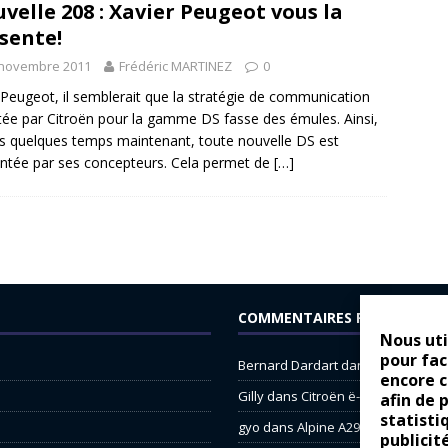
velle 208 : Xavier Peugeot vous la
sente!
 novembre 2011
Frédéric MARTINEZ
0
Peugeot, il semblerait que la stratégie de communication
ée par Citroën pour la gamme DS fasse des émules. Ainsi,
s quelques temps maintenant, toute nouvelle DS est
ntée par ses concepteurs. Cela permet de
[…]
COMMENTAIRES RÉCENTS
Nous uti
pour fac
Bernard Dardart
dans
Dacia Sande
encore 
Gilly
dans
Citroën ë-C3 : la révolu
afin de 
statisti
gyo
dans
Alpine A290 : L’irrésistibl
publicit