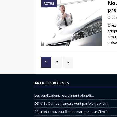
Nou
ACTUS
pré
30
Chez 
adopt
depui
prése
1
2
»
ARTICLES RÉCENTS
Les publications reprennent bientôt…
DS N°8 : Oui, les français vont parfois trop loin.
14 juillet : nouveau film de marque pour Citroën