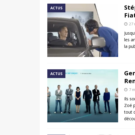
Sté
ACTUS
Fia
27 
Jusqu
les a
la pu
Gen
ACTUS
Ren
7 m
Ils s
Zoé p
tout 
décou