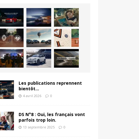
Les publications reprennent
bientôt…
4 avril 2026
0
DS N°8 : Oui, les français vont
parfois trop loin.
13 septembre 2025
0