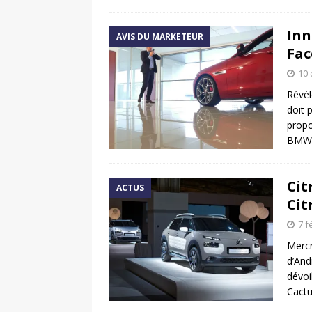
Inn
AVIS DU MARKETEUR
Fac
10
Révél
doit 
propo
BMW 
Cit
ACTUS
Cit
7 f
Mercr
d’And
dévoi
Cactu