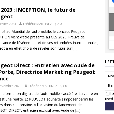
 Honda dévoile un spot publicitaire… confiné!
ACTUS
 2023 : INCEPTION, le futur de
ions reprennent bientôt…
ACTUS
ugeot
anvier 2023
Frédéric MARTINEZ
0
cé au Mondial de l’automobile, le concept Peugeot
TION vient d’être présenté au CES 2023. Preuve de
ortance de l’événement et de ses retombées internationales,
ot a en effet choisi de révéler son futur sur
[…]
LET
geot Direct : Entretien avec Aude de
Porte, Directrice Marketing Peugeot
No
nce
E-m
novembre 2020
Frédéric MARTINEZ
0
I 
ansformation digitale de l’automobile s’accélère. La vente en
used 
 est une réalité. Et PEUGEOT souhaite s’imposer parmi les
rs dans ce domaine. A l’occasion du lancement de
OT DIRECT, entretien exclusif avec Aude de
[…]