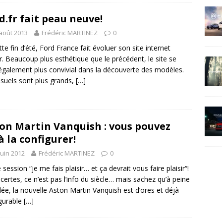
d.fr fait peau neuve!
août 2013
Frédéric MARTINEZ
0
tte fin d’été, Ford France fait évoluer son site internet
fr. Beaucoup plus esthétique que le précédent, le site se
également plus convivial dans la découverte des modèles.
isuels sont plus grands,
[…]
on Martin Vanquish : vous pouvez
à la configurer!
juin 2012
Frédéric MARTINEZ
0
 session “je me fais plaisir… et ça devrait vous faire plaisir“!
 certes, ce n’est pas l’info du siècle… mais sachez qu’à peine
lée, la nouvelle Aston Martin Vanquish est d’ores et déjà
gurable
[…]