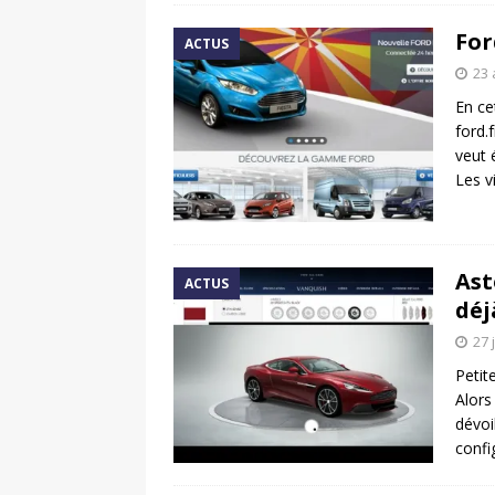
For
ACTUS
23 
En ce
ford.
veut 
Les v
Ast
ACTUS
déj
27 
Petite
Alors
dévoi
confi