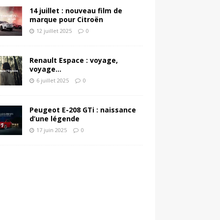
14 juillet : nouveau film de
marque pour Citroën
12 juillet 2025
0
Renault Espace : voyage,
voyage…
6 juillet 2025
0
Peugeot E-208 GTi : naissance
d’une légende
17 juin 2025
0