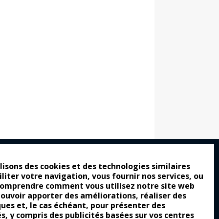
lisons des cookies et des technologies similaires
iliter votre navigation, vous fournir nos services, ou
ro : pour les gens vrais
comprendre comment vous utilisez notre site web
tion a commencé
pouvoir apporter des améliorations, réaliser des
ques et, le cas échéant, pour présenter des
e attraction de la légèreté
és, y compris des publicités basées sur vos centres