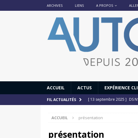
ARCHIVES
LIENS
A PROPOS
ALLE
ACCUEIL
ACTUS
EXPÉRIENCE CL
[ 13 septembre 2025 ]
DS N°
FIL ACTUALITÉS
[ 12 juillet 2025 ]
14 juillet
ACCUEIL
présentation
[ 6 juillet 2025 ]
Renault Esp
[ 17 juin 2025 ]
Peugeot E-20
présentation