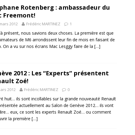
phane Rotenberg : ambassadeur du
t Freemont!
mars 2012
Frédéric MARTINEZ
1
’à présent, nous savions deux choses. La première est que
nimateurs de M6 arrondissent leur fin de mois en faisant de
b. On a vu sur nos écrans Mac Lesggy faire de la
[…]
ève 2012 : Les “Experts” présentent
ault Zoé!
ars 2012
Frédéric MARTINEZ
0
ont huit… ils sont incollables sur la grande nouveauté Renault
résentée actuellement au Salon de Genève 2012… ils vont
dire… eux, ce sont les experts Renault Zoé… ou comment
vrir la première
[…]