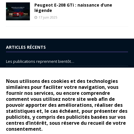
Peugeot E-208 GTi : naissance d’une
légende
17 juin 2025
ARTICLES RÉCENTS
Les publications reprennent bientôt…
DS N°8 : Oui, les français vont parfois trop loin.
14 juillet : nouveau film de marque pour Citroën
Nous utilisons des cookies et des technologies
similaires pour faciliter votre navigation, vous
Renault Espace : voyage, voyage…
fournir nos services, ou encore comprendre
comment vous utilisez notre site web afin de
Peugeot E-208 GTi : naissance d’une légende
pouvoir apporter des améliorations, réaliser des
statistiques et, le cas échéant, pour présenter des
COMMENTAIRES RÉCENTS
publicités, y compris des publicités basées sur vos
centres d’intérêt, sous réserve du recueil de votre
Bernard Dardart
dans
Dacia Sandero : pour les gens vrais
consentement.