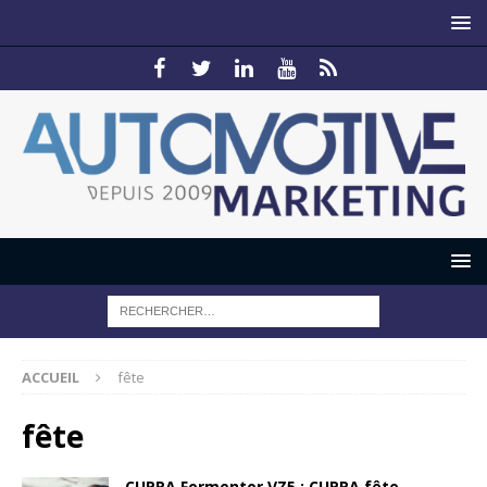
ACCUEIL
fête
fête
CUPRA Formentor VZ5 : CUPRA fête