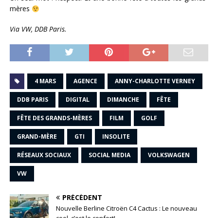
mères
Via VW, DDB Paris.
4 MARS
AGENCE
ANNY-CHARLOTTE VERNEY
DDB PARIS
DIGITAL
DIMANCHE
FÊTE
FÊTE DES GRANDS-MÈRES
FILM
GOLF
GRAND-MÈRE
GTI
INSOLITE
RÉSEAUX SOCIAUX
SOCIAL MEDIA
VOLKSWAGEN
VW
PRÉCÉDENT
Nouvelle Berline Citroën C4 Cactus : Le nouveau