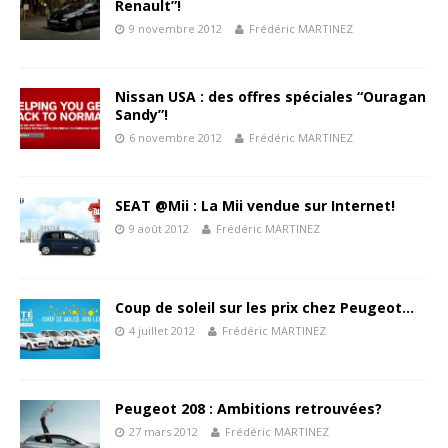
Renault”!
9 novembre 2012
Frédéric MARTINEZ
Nissan USA : des offres spéciales “Ouragan
Sandy”!
6 novembre 2012
Frédéric MARTINEZ
SEAT @Mii : La Mii vendue sur Internet!
9 août 2012
Frédéric MARTINEZ
Coup de soleil sur les prix chez Peugeot…
4 juillet 2012
Frédéric MARTINEZ
Peugeot 208 : Ambitions retrouvées?
27 mars 2012
Frédéric MARTINEZ