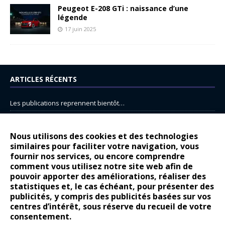
Peugeot E-208 GTi : naissance d’une
légende
17 juin 2025
ARTICLES RÉCENTS
Les publications reprennent bientôt…
DS N°8 : Oui, les français vont parfois trop loin.
14 juillet : nouveau film de marque pour Citroën
Nous utilisons des cookies et des technologies
similaires pour faciliter votre navigation, vous
Renault Espace : voyage, voyage…
fournir nos services, ou encore comprendre
comment vous utilisez notre site web afin de
Peugeot E-208 GTi : naissance d’une légende
pouvoir apporter des améliorations, réaliser des
statistiques et, le cas échéant, pour présenter des
COMMENTAIRES RÉCENTS
publicités, y compris des publicités basées sur vos
centres d’intérêt, sous réserve du recueil de votre
Bernard Dardart
dans
Dacia Sandero : pour les gens vrais
consentement.