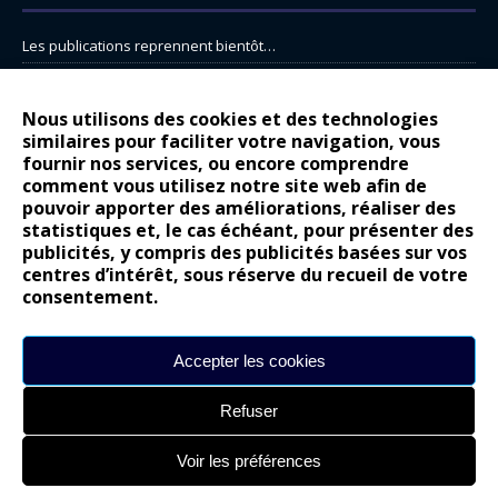
Les publications reprennent bientôt…
DS N°8 : Oui, les français vont parfois trop loin.
14 juillet : nouveau film de marque pour Citroën
Nous utilisons des cookies et des technologies
similaires pour faciliter votre navigation, vous
Renault Espace : voyage, voyage…
fournir nos services, ou encore comprendre
Peugeot E-208 GTi : naissance d’une légende
comment vous utilisez notre site web afin de
pouvoir apporter des améliorations, réaliser des
statistiques et, le cas échéant, pour présenter des
COMMENTAIRES RÉCENTS
publicités, y compris des publicités basées sur vos
centres d’intérêt, sous réserve du recueil de votre
Bernard Dardart
dans
Dacia Sandero : pour les gens vrais
consentement.
Gilly
dans
Citroën ë-C3 : la révolution a commencé
gyo
dans
Alpine A290 : L’irrésistible attraction de la légèreté
Accepter les cookies
leroy
dans
Lancia Ypsilon : naturellement envoûtante ?
Refuser
maria
dans
Nouvelle Opel Corsa : Yes of Corsa !
Voir les préférences
Site réalisé par
Alexandre Hamed