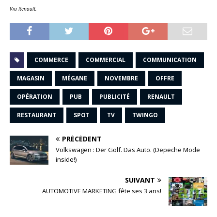
Via Renault.
COMMERCE
COMMERCIAL
COMMUNICATION
MAGASIN
MÉGANE
NOVEMBRE
OFFRE
OPÉRATION
PUB
PUBLICITÉ
RENAULT
RESTAURANT
SPOT
TV
TWINGO
PRÉCÉDENT
Volkswagen : Der Golf. Das Auto. (Depeche Mode
inside!)
SUIVANT
AUTOMOTIVE MARKETING fête ses 3 ans!