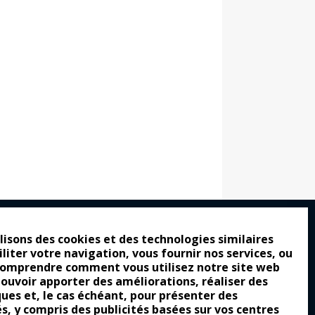
lisons des cookies et des technologies similaires
iliter votre navigation, vous fournir nos services, ou
ro : pour les gens vrais
comprendre comment vous utilisez notre site web
tion a commencé
pouvoir apporter des améliorations, réaliser des
ques et, le cas échéant, pour présenter des
e attraction de la légèreté
és, y compris des publicités basées sur vos centres