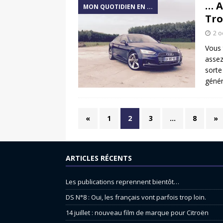
… A
MON QUOTIDIEN EN ...
Tro
2 o
Vous 
assez
sorte
génér
«
1
2
3
…
8
»
ARTICLES RÉCENTS
Les publications reprennent bientôt…
DS N°8 : Oui, les français vont parfois trop loin.
14 juillet : nouveau film de marque pour Citroën