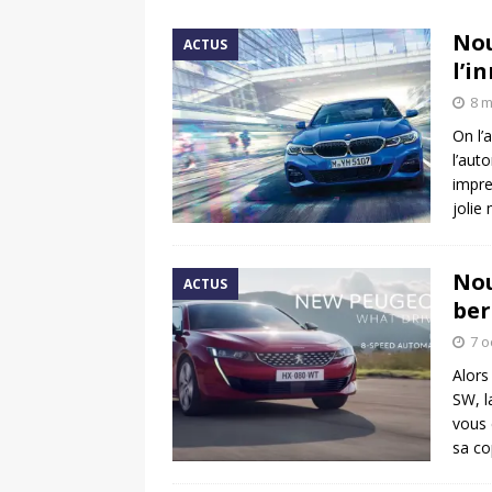
[ 17 juin 2025 ]
Peugeot E-20
Nou
ACTUS
[ 11 avril 2020 ]
#StayHome :
l’i
8 m
On l’
l’aut
impre
jolie
Nou
ACTUS
ber
7 o
Alors
SW, l
vous 
sa co