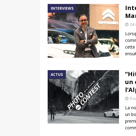
Int
INTERVIEWS
Mar
24
Lorsq
comme
cette
ensui
“Hi
ACTUS
un 
l’A
9 
La no
un bo
premi
commu