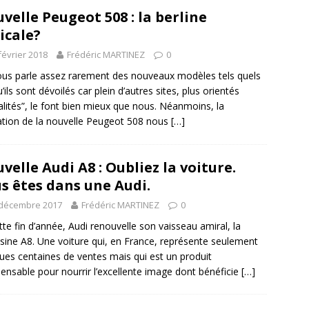
velle Peugeot 508 : la berline
icale?
février 2018
Frédéric MARTINEZ
0
us parle assez rarement des nouveaux modèles tels quels
’ils sont dévoilés car plein d’autres sites, plus orientés
alités”, le font bien mieux que nous. Néanmoins, la
ation de la nouvelle Peugeot 508 nous
[…]
velle Audi A8 : Oubliez la voiture.
s êtes dans une Audi.
 décembre 2017
Frédéric MARTINEZ
0
tte fin d’année, Audi renouvelle son vaisseau amiral, la
sine A8. Une voiture qui, en France, représente seulement
ues centaines de ventes mais qui est un produit
pensable pour nourrir l’excellente image dont bénéficie
[…]