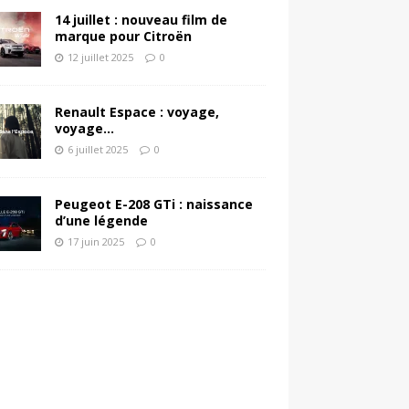
14 juillet : nouveau film de
marque pour Citroën
12 juillet 2025
0
Renault Espace : voyage,
voyage…
6 juillet 2025
0
Peugeot E-208 GTi : naissance
d’une légende
17 juin 2025
0