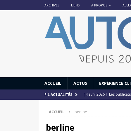
ARCHIVES
LIENS
A PROPOS
ALLE
ACCUEIL
ACTUS
EXPÉRIENCE CL
[ 4 avril 2026 ]
Les publicat
FIL ACTUALITÉS
[ 13 septembre 2025 ]
DS N°
ACCUEIL
berline
[ 12 juillet 2025 ]
14 juillet
[ 6 juillet 2025 ]
Renault Esp
berline