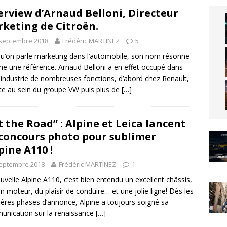
erview d’Arnaud Belloni, Directeur
keting de Citroën.
 septembre 2018
Frédéric MARTINEZ
5
u’on parle marketing dans l’automobile, son nom résonne
 une référence. Arnaud Belloni a en effet occupé dans
 industrie de nombreuses fonctions, d’abord chez Renault,
te au sein du groupe VW puis plus de
[…]
t the Road” : Alpine et Leica lancent
concours photo pour sublimer
lpine A110 !
septembre 2018
Frédéric MARTINEZ
1
uvelle Alpine A110, c’est bien entendu un excellent châssis,
n moteur, du plaisir de conduire… et une jolie ligne! Dès les
ères phases d’annonce, Alpine a toujours soigné sa
nication sur la renaissance
[…]