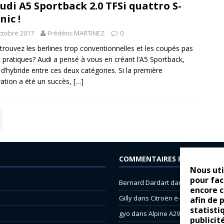
udi A5 Sportback 2.0 TFSi quattro S-
nic !
ctobre 2017
Frédéric MARTINEZ
0
trouvez les berlines trop conventionnelles et les coupés pas
 pratiques? Audi a pensé à vous en créant l’A5 Sportback,
 d’hybride entre ces deux catégories. Si la première
ation a été un succès,
[…]
COMMENTAIRES RÉCENTS
Nous uti
pour fac
Bernard Dardart
dans
Dacia Sande
encore 
Gilly
dans
Citroën ë-C3 : la révolu
afin de 
statisti
gyo
dans
Alpine A290 : L’irrésistibl
publicit