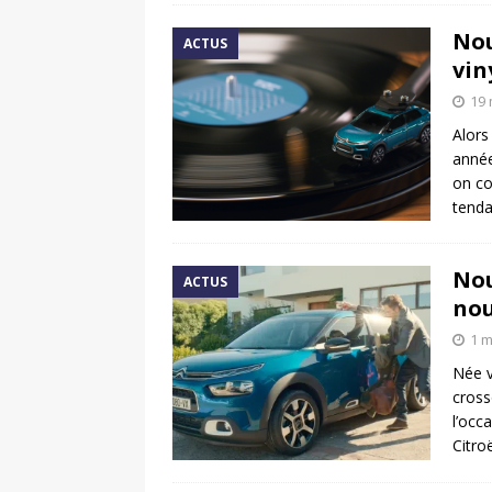
Nou
ACTUS
vin
19 
Alors
année
on co
tend
Nou
ACTUS
nou
1 m
Née v
cross
l’occ
Citro