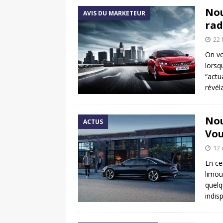
Nou
AVIS DU MARKETEUR
rad
22 
On vo
lorsqu
“actu
révél
Nou
ACTUS
Vou
12
En ce
limou
quelq
indis