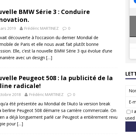
8 GTi : naissance d’une légende
ACTUS
velle BMW Série 3 : Conduire
 Honda dévoile un spot publicitaire… confiné!
ACTUS
nnovation.
ars 2019
Frédéric MARTINEZ
0
avait découverte à l’occasion du dernier Mondial de
omobile de Paris et elle nous avait fait plutôt bonne
ssion. Elle, c’est la nouvelle BMW Série 3 qui évolue d’une
 manière avec un design
[…]
LET
velle Peugeot 508 : la publicité de la
line radicale!
No
ctobre 2018
Frédéric MARTINEZ
0
E-m
 qu’a été présentée au Mondial de l’Auto la version break
a berline Peugeot 508 démarre sa carrière commerciale. On
I 
en a déjà longuement parlé car Peugeot a entièrement revu
used 
pie pour
[…]