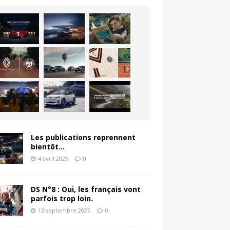
Les publications reprennent
bientôt…
4 avril 2026
0
DS N°8 : Oui, les français vont
parfois trop loin.
13 septembre 2025
0