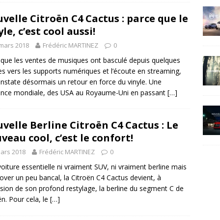
velle Citroën C4 Cactus : parce que le
yle, c’est cool aussi!
mars 2018
Frédéric MARTINEZ
0
 que les ventes de musiques ont basculé depuis quelques
s vers les supports numériques et l’écoute en streaming,
nstate désormais un retour en force du vinyle. Une
ance mondiale, des USA au Royaume-Uni en passant
[…]
velle Berline Citroën C4 Cactus : Le
veau cool, c’est le confort!
ars 2018
Frédéric MARTINEZ
0
oiture essentielle ni vraiment SUV, ni vraiment berline mais
over un peu bancal, la Citroën C4 Cactus devient, à
asion de son profond restylage, la berline du segment C de
ën. Pour cela, le
[…]