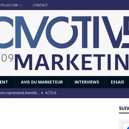
R PLUS LOIN
CONTACT
IENT
AVIS DU MARKETEUR
INTERVIEWS
ESSAIS
ions reprennent bientôt…
ACTUS
8 : Oui, les français vont parfois trop loin.
ACTUS
SUI
 : nouveau film de marque pour Citroën
AVIS DU MARKETEUR
ace : voyage, voyage…
ACTUS