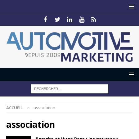
ACCUEIL
association
association
Porsche et Hugo Boss : les nouveaux