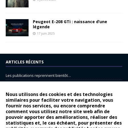
Peugeot E-208 GTi : naissance d’une
légende
17 juin 2025
ARTICLES RÉCENTS
Les publications reprennent bientôt…
DS N°8 : Oui, les français vont parfois trop loin.
14 juillet : nouveau film de marque pour Citroën
Nous utilisons des cookies et des technologies
similaires pour faciliter votre navigation, vous
Renault Espace : voyage, voyage…
fournir nos services, ou encore comprendre
comment vous utilisez notre site web afin de
Peugeot E-208 GTi : naissance d’une légende
pouvoir apporter des améliorations, réaliser des
statistiques et, le cas échéant, pour présenter des
COMMENTAIRES RÉCENTS