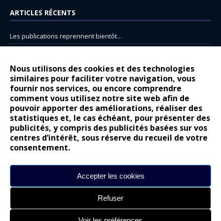
ARTICLES RÉCENTS
Les publications reprennent bientôt…
DS N°8 : Oui, les français vont parfois trop loin.
14 juillet : nouveau film de marque pour Citroën
Nous utilisons des cookies et des technologies
similaires pour faciliter votre navigation, vous
Renault Espace : voyage, voyage…
fournir nos services, ou encore comprendre
Peugeot E-208 GTi : naissance d’une légende
comment vous utilisez notre site web afin de
pouvoir apporter des améliorations, réaliser des
statistiques et, le cas échéant, pour présenter des
COMMENTAIRES RÉCENTS
publicités, y compris des publicités basées sur vos
centres d’intérêt, sous réserve du recueil de votre
Bernard Dardart
dans
Dacia Sandero : pour les gens vrais
consentement.
Gilly
dans
Citroën ë-C3 : la révolution a commencé
gyo
dans
Alpine A290 : L’irrésistible attraction de la légèreté
Accepter les cookies
leroy
dans
Lancia Ypsilon : naturellement envoûtante ?
Refuser
maria
dans
Nouvelle Opel Corsa : Yes of Corsa !
Voir les préférences