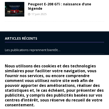
Peugeot E-208 GTi : naissance d’une
légende
17 juin 2025
ARTICLES RÉCENTS
Les publications reprennent bientôt…
DS N°8 : Oui, les français vont parfois trop loin.
14 juillet : nouveau film de marque pour Citroën
Nous utilisons des cookies et des technologies
similaires pour faciliter votre navigation, vous
Renault Espace : voyage, voyage…
fournir nos services, ou encore comprendre
comment vous utilisez notre site web afin de
Peugeot E-208 GTi : naissance d’une légende
pouvoir apporter des améliorations, réaliser des
statistiques et, le cas échéant, pour présenter des
COMMENTAIRES RÉCENTS
publicités, y compris des publicités basées sur vos
centres d’intérêt, sous réserve du recueil de votre
Bernard Dardart
dans
Dacia Sandero : pour les gens vrais
consentement.