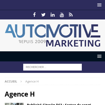
ACCUEIL
Agence H
Agence H
Publicité Citroën DS3 : Sortez du rang!