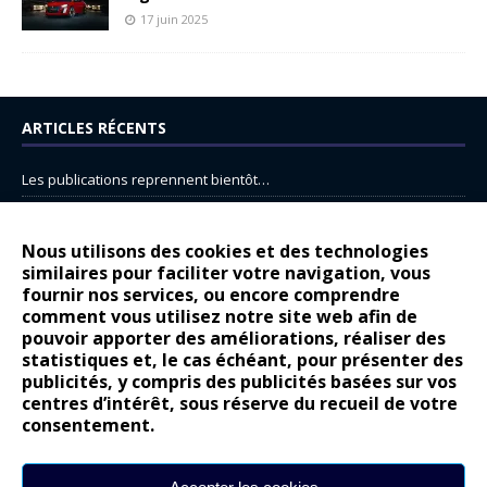
17 juin 2025
ARTICLES RÉCENTS
Les publications reprennent bientôt…
DS N°8 : Oui, les français vont parfois trop loin.
14 juillet : nouveau film de marque pour Citroën
Nous utilisons des cookies et des technologies
similaires pour faciliter votre navigation, vous
Renault Espace : voyage, voyage…
fournir nos services, ou encore comprendre
Peugeot E-208 GTi : naissance d’une légende
comment vous utilisez notre site web afin de
pouvoir apporter des améliorations, réaliser des
statistiques et, le cas échéant, pour présenter des
COMMENTAIRES RÉCENTS
publicités, y compris des publicités basées sur vos
centres d’intérêt, sous réserve du recueil de votre
Bernard Dardart
dans
Dacia Sandero : pour les gens vrais
consentement.
Gilly
dans
Citroën ë-C3 : la révolution a commencé
gyo
dans
Alpine A290 : L’irrésistible attraction de la légèreté