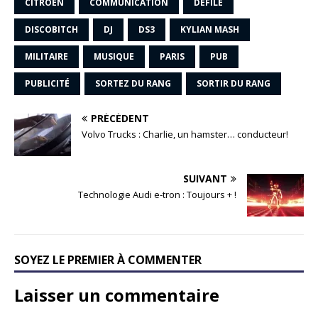
CITROËN
COMMUNICATION
DÉFILÉ
DISCOBITCH
DJ
DS3
KYLIAN MASH
MILITAIRE
MUSIQUE
PARIS
PUB
PUBLICITÉ
SORTEZ DU RANG
SORTIR DU RANG
PRÉCÉDENT
Volvo Trucks : Charlie, un hamster… conducteur!
SUIVANT
Technologie Audi e-tron : Toujours + !
SOYEZ LE PREMIER À COMMENTER
Laisser un commentaire