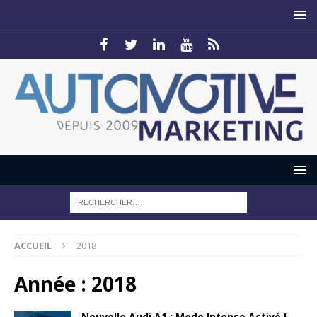
ACCUEIL
2018
Année :
2018
Nouvelle Audi A1 : Mode Intense Activé !