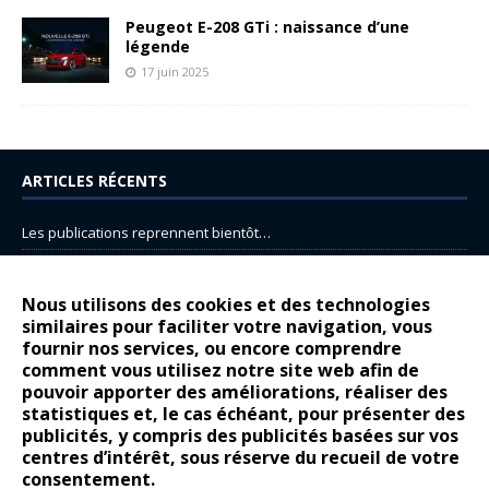
Peugeot E-208 GTi : naissance d’une
légende
17 juin 2025
ARTICLES RÉCENTS
Les publications reprennent bientôt…
DS N°8 : Oui, les français vont parfois trop loin.
14 juillet : nouveau film de marque pour Citroën
Nous utilisons des cookies et des technologies
similaires pour faciliter votre navigation, vous
Renault Espace : voyage, voyage…
fournir nos services, ou encore comprendre
comment vous utilisez notre site web afin de
Peugeot E-208 GTi : naissance d’une légende
pouvoir apporter des améliorations, réaliser des
statistiques et, le cas échéant, pour présenter des
COMMENTAIRES RÉCENTS
publicités, y compris des publicités basées sur vos
centres d’intérêt, sous réserve du recueil de votre
Bernard Dardart
dans
Dacia Sandero : pour les gens vrais
consentement.