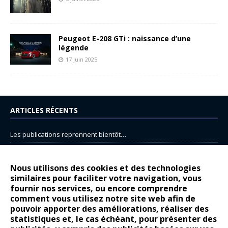
Peugeot E-208 GTi : naissance d’une
légende
17 juin 2025
ARTICLES RÉCENTS
Les publications reprennent bientôt…
DS N°8 : Oui, les français vont parfois trop loin.
14 juillet : nouveau film de marque pour Citroën
Nous utilisons des cookies et des technologies
similaires pour faciliter votre navigation, vous
Renault Espace : voyage, voyage…
fournir nos services, ou encore comprendre
comment vous utilisez notre site web afin de
Peugeot E-208 GTi : naissance d’une légende
pouvoir apporter des améliorations, réaliser des
statistiques et, le cas échéant, pour présenter des
COMMENTAIRES RÉCENTS