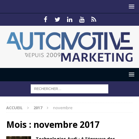
ACCUEIL
2017
novembre
Mois :
novembre 2017
Technologies Audi : A l’épreuve des