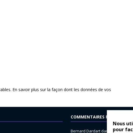
rables.
En savoir plus sur la façon dont les données de vos
COMMENTAIRES RÉCENTS
Nous uti
pour fac
Bernard Dardart
dans
Dacia Sande