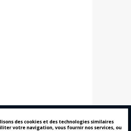
lisons des cookies et des technologies similaires
iliter votre navigation, vous fournir nos services, ou
ro : pour les gens vrais