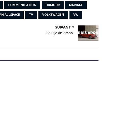
COMMUNICATION
HUMOUR
MARIAGE
AN ALLSPACE
TV
VOLKSWAGEN
VW
SUIVANT
!
SEAT : Je dis Arona !