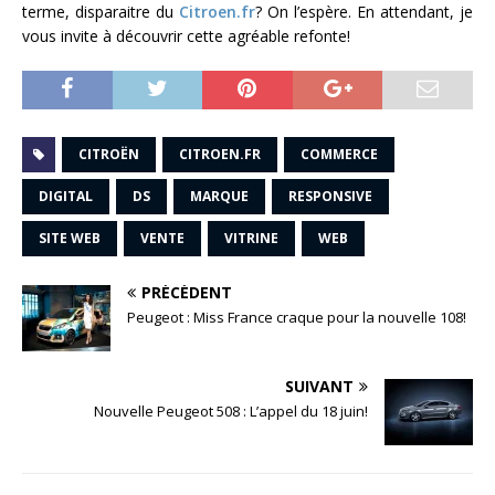
terme, disparaitre du
Citroen.fr
? On l’espère. En attendant, je
vous invite à découvrir cette agréable refonte!
CITROËN
CITROEN.FR
COMMERCE
DIGITAL
DS
MARQUE
RESPONSIVE
SITE WEB
VENTE
VITRINE
WEB
PRÉCÉDENT
Peugeot : Miss France craque pour la nouvelle 108!
SUIVANT
Nouvelle Peugeot 508 : L’appel du 18 juin!