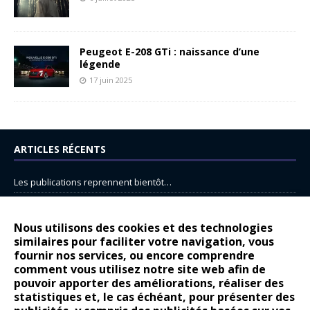
Peugeot E-208 GTi : naissance d’une
légende
17 juin 2025
ARTICLES RÉCENTS
Les publications reprennent bientôt…
DS N°8 : Oui, les français vont parfois trop loin.
14 juillet : nouveau film de marque pour Citroën
Nous utilisons des cookies et des technologies
similaires pour faciliter votre navigation, vous
Renault Espace : voyage, voyage…
fournir nos services, ou encore comprendre
Peugeot E-208 GTi : naissance d’une légende
comment vous utilisez notre site web afin de
pouvoir apporter des améliorations, réaliser des
statistiques et, le cas échéant, pour présenter des
COMMENTAIRES RÉCENTS