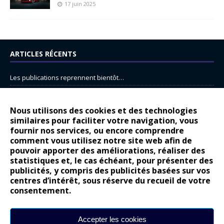
17 juin 2025
ARTICLES RÉCENTS
Les publications reprennent bientôt…
DS N°8 : Oui, les français vont parfois trop loin.
14 juillet : nouveau film de marque pour Citroën
Nous utilisons des cookies et des technologies
similaires pour faciliter votre navigation, vous
Renault Espace : voyage, voyage…
fournir nos services, ou encore comprendre
comment vous utilisez notre site web afin de
Peugeot E-208 GTi : naissance d’une légende
pouvoir apporter des améliorations, réaliser des
statistiques et, le cas échéant, pour présenter des
COMMENTAIRES RÉCENTS
publicités, y compris des publicités basées sur vos
centres d’intérêt, sous réserve du recueil de votre
Bernard Dardart
dans
Dacia Sandero : pour les gens vrais
consentement.
Gilly
dans
Citroën ë-C3 : la révolution a commencé
gyo
dans
Alpine A290 : L’irrésistible attraction de la légèreté
Accepter les cookies