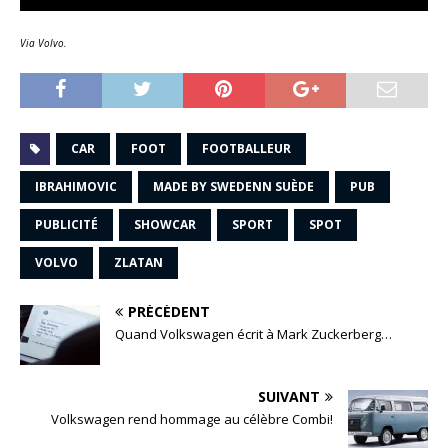
Via Volvo.
CAR
FOOT
FOOTBALLEUR
IBRAHIMOVIC
MADE BY SWEDENN SUÈDE
PUB
PUBLICITÉ
SHOWCAR
SPORT
SPOT
VOLVO
ZLATAN
PRÉCÉDENT
Quand Volkswagen écrit à Mark Zuckerberg…
SUIVANT
Volkswagen rend hommage au célèbre Combi!