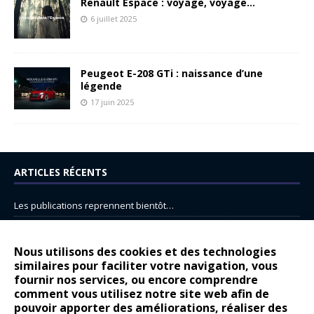
Renault Espace : voyage, voyage…
6 juillet 2025
Peugeot E-208 GTi : naissance d’une
légende
17 juin 2025
ARTICLES RÉCENTS
Les publications reprennent bientôt…
DS N°8 : Oui, les français vont parfois trop loin.
14 juillet : nouveau film de marque pour Citroën
Nous utilisons des cookies et des technologies
similaires pour faciliter votre navigation, vous
Renault Espace : voyage, voyage…
fournir nos services, ou encore comprendre
Peugeot E-208 GTi : naissance d’une légende
comment vous utilisez notre site web afin de
pouvoir apporter des améliorations, réaliser des