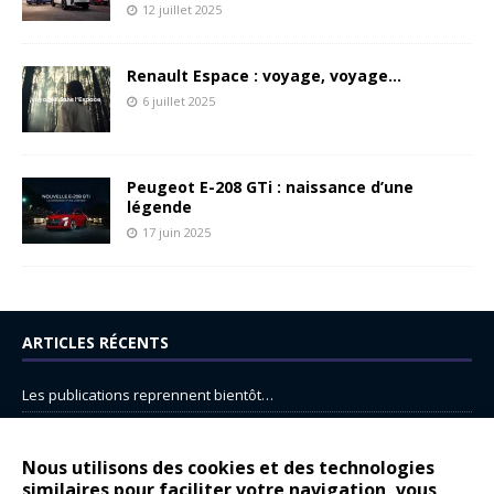
12 juillet 2025
Renault Espace : voyage, voyage…
6 juillet 2025
Peugeot E-208 GTi : naissance d’une
légende
17 juin 2025
ARTICLES RÉCENTS
Les publications reprennent bientôt…
DS N°8 : Oui, les français vont parfois trop loin.
14 juillet : nouveau film de marque pour Citroën
Nous utilisons des cookies et des technologies
similaires pour faciliter votre navigation, vous