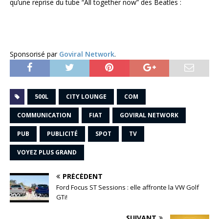
qu’une reprise du tube “All together now” des Beatles :
Sponsorisé par
Goviral Network
.
500L
CITY LOUNGE
COM
COMMUNICATION
FIAT
GOVIRAL NETWORK
PUB
PUBLICITÉ
SPOT
TV
VOYEZ PLUS GRAND
PRÉCÉDENT
Ford Focus ST Sessions : elle affronte la VW Golf
GTi!
SUIVANT