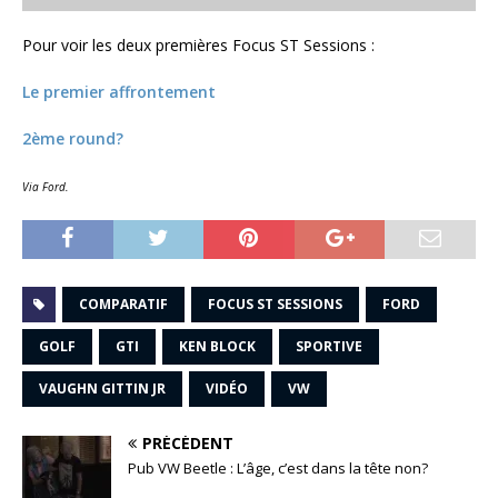
Pour voir les deux premières Focus ST Sessions :
Le premier affrontement
2ème round?
Via Ford.
COMPARATIF
FOCUS ST SESSIONS
FORD
GOLF
GTI
KEN BLOCK
SPORTIVE
VAUGHN GITTIN JR
VIDÉO
VW
PRÉCÉDENT
Pub VW Beetle : L’âge, c’est dans la tête non?