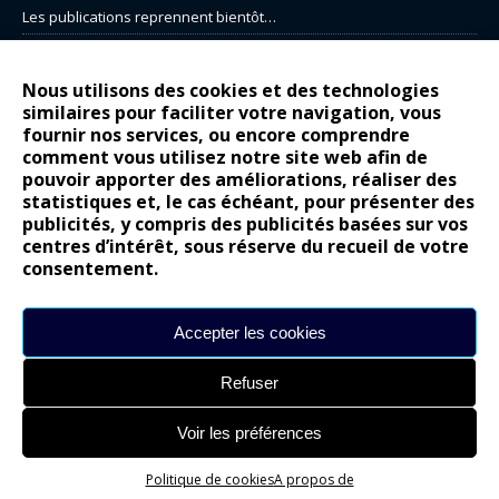
Les publications reprennent bientôt…
DS N°8 : Oui, les français vont parfois trop loin.
14 juillet : nouveau film de marque pour Citroën
Nous utilisons des cookies et des technologies
similaires pour faciliter votre navigation, vous
Renault Espace : voyage, voyage…
fournir nos services, ou encore comprendre
Peugeot E-208 GTi : naissance d’une légende
comment vous utilisez notre site web afin de
pouvoir apporter des améliorations, réaliser des
statistiques et, le cas échéant, pour présenter des
COMMENTAIRES RÉCENTS
publicités, y compris des publicités basées sur vos
centres d’intérêt, sous réserve du recueil de votre
Bernard Dardart
dans
Dacia Sandero : pour les gens vrais
consentement.
Gilly
dans
Citroën ë-C3 : la révolution a commencé
gyo
dans
Alpine A290 : L’irrésistible attraction de la légèreté
Accepter les cookies
leroy
dans
Lancia Ypsilon : naturellement envoûtante ?
Refuser
maria
dans
Nouvelle Opel Corsa : Yes of Corsa !
Voir les préférences
Site réalisé par
Alexandre Hamed
Politique de cookies
A propos de
chargement