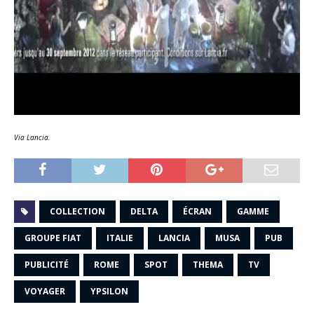
Via Lancia.
COLLECTION
DELTA
ÉCRAN
GAMME
GROUPE FIAT
ITALIE
LANCIA
MUSA
PUB
PUBLICITÉ
ROME
SPOT
THEMA
TV
VOYAGER
YPSILON