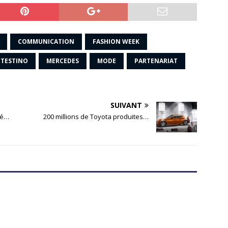
COMMUNICATION
FASHION WEEK
 TESTINO
MERCEDES
MODE
PARTENARIAT
SUIVANT
hé…
200 millions de Toyota produites…