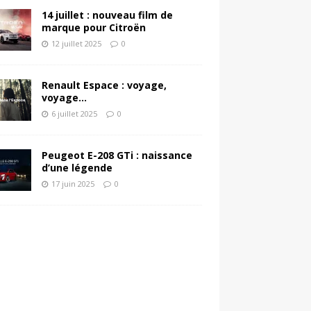
14 juillet : nouveau film de
marque pour Citroën
12 juillet 2025
0
Renault Espace : voyage,
voyage…
6 juillet 2025
0
Peugeot E-208 GTi : naissance
d’une légende
17 juin 2025
0