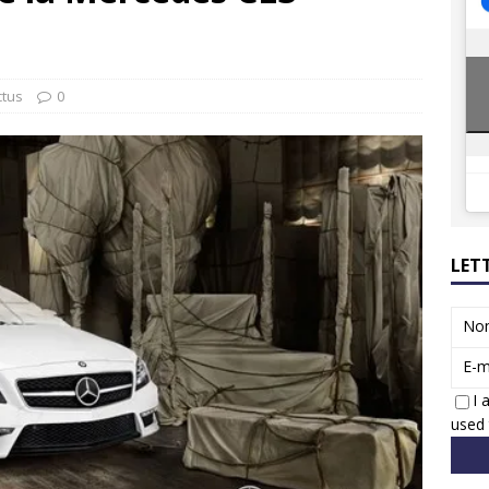
ions reprennent bientôt…
ACTUS
8 : Oui, les français vont parfois trop loin.
ACTUS
ctus
0
LET
No
E-m
I 
used 