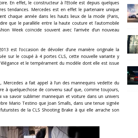
re. En effet, le constructeur à l’Etoile est depuis quelques
es tendances. Mercedes est en effet le partenaire unique
ent chaque année dans les hauts lieux de la mode (Paris,
dire que le parallèle entre la haute couture et l’automobile
shion Week coïncide souvent avec l’arrivée d’un nouveau
13 est l’occasion de dévoiler d’une manière originale la
e sur le coupé à 4 portes CLS, cette nouvelle variante y
l’élégance et le tempérament du modèle dont elle est issue
, Mercedes a fait appel à l’un des mannequins vedette du
ndre à quelquechose de convenu sauf que, comme toujours,
i va savoir sublimer mannequin et voiture dans un univers
élèbre Mario Testino que Joan Smalls, dans une tenue signée
 futuristes de la CLS Shooting Brake à qui elle arrache son