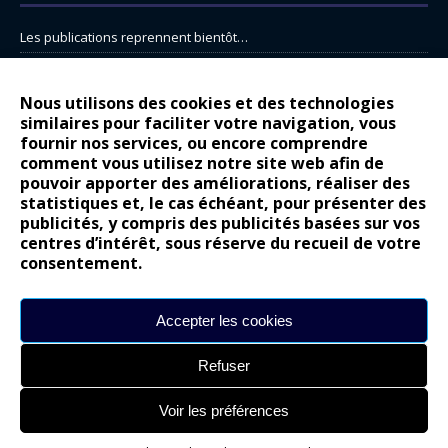
Les publications reprennent bientôt…
DS N°8 : Oui, les français vont parfois trop loin.
14 juillet : nouveau film de marque pour Citroën
Nous utilisons des cookies et des technologies
similaires pour faciliter votre navigation, vous
Renault Espace : voyage, voyage…
fournir nos services, ou encore comprendre
Peugeot E-208 GTi : naissance d’une légende
comment vous utilisez notre site web afin de
pouvoir apporter des améliorations, réaliser des
statistiques et, le cas échéant, pour présenter des
COMMENTAIRES RÉCENTS
publicités, y compris des publicités basées sur vos
centres d’intérêt, sous réserve du recueil de votre
Bernard Dardart
dans
Dacia Sandero : pour les gens vrais
consentement.
Gilly
dans
Citroën ë-C3 : la révolution a commencé
gyo
dans
Alpine A290 : L’irrésistible attraction de la légèreté
Accepter les cookies
leroy
dans
Lancia Ypsilon : naturellement envoûtante ?
Refuser
maria
dans
Nouvelle Opel Corsa : Yes of Corsa !
Voir les préférences
Site réalisé par
Alexandre Hamed