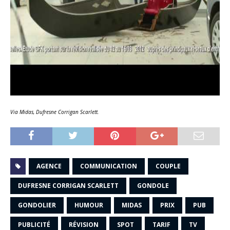
Via Midas, Dufresne Corrigan Scarlett.
AGENCE
COMMUNICATION
COUPLE
DUFRESNE CORRIGAN SCARLETT
GONDOLE
GONDOLIER
HUMOUR
MIDAS
PRIX
PUB
PUBLICITÉ
RÉVISION
SPOT
TARIF
TV