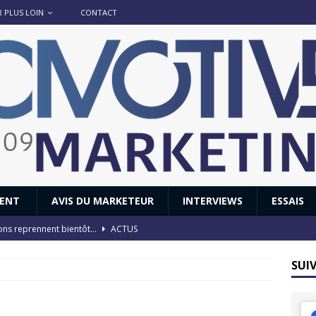
R PLUS LOIN
CONTACT
IENT
AVIS DU MARKETEUR
INTERVIEWS
ESSAIS
ions reprennent bientôt…
ACTUS
8 : Oui, les français vont parfois trop loin.
ACTUS
SUI
 : nouveau film de marque pour Citroën
AVIS DU MARKETEUR
ace : voyage, voyage…
ACTUS