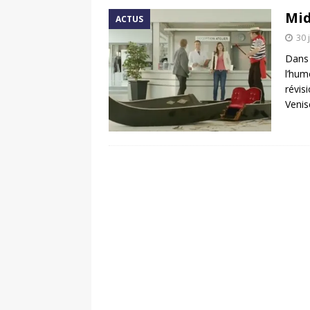
Mid
ACTUS
30 
Dans 
l’hum
révis
Venis