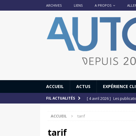
ARCHIVES
LIENS
A PROPOS
ALLE
ACCUEIL
ACTUS
EXPÉRIENCE CL
[ 4 avril 2026 ]
Les publicat
FIL ACTUALITÉS
[ 13 septembre 2025 ]
DS N°
ACCUEIL
tarif
[ 12 juillet 2025 ]
14 juillet
[ 6 juillet 2025 ]
Renault Esp
tarif