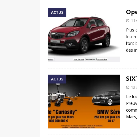
[ 17 juin 2025 ]
Peugeot E-20
Ope
ACTUS
[ 11 avril 2020 ]
#StayHome :
11
Plus 
Inter
l’ont
des i
SIX
ACTUS
13 
Le lo
Preuv
commu
Mars,