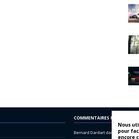
COMMENTAIRES RÉCENTS
Nous uti
pour fac
Bernard Dardart
dans
Dacia Sande
encore 