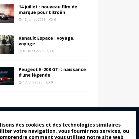
14 juillet : nouveau film de
marque pour Citroën
12 juillet 2025
0
Renault Espace : voyage,
voyage…
6 juillet 2025
0
Peugeot E-208 GTi : naissance
d’une légende
17 juin 2025
0
lisons des cookies et des technologies similaires
iliter votre navigation, vous fournir nos services, ou
ro : pour les gens vrais
comprendre comment vous utilisez notre site web