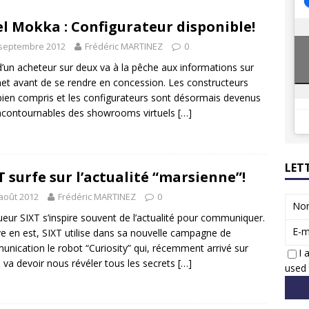
8 GTi : naissance d’une légende
ACTUS
l Mokka : Configurateur disponible!
 Honda dévoile un spot publicitaire… confiné!
ACTUS
 septembre 2012
Frédéric MARTINEZ
0
d’un acheteur sur deux va à la pêche aux informations sur
net avant de se rendre en concession. Les constructeurs
 bien compris et les configurateurs sont désormais devenus
ncontournables des showrooms virtuels
[…]
LET
T surfe sur l’actualité “marsienne”!
août 2012
Frédéric MARTINEZ
0
No
ueur SIXT s’inspire souvent de l’actualité pour communiquer.
E-m
e en est, SIXT utilise dans sa nouvelle campagne de
nication le robot “Curiosity” qui, récemment arrivé sur
I 
 va devoir nous révéler tous les secrets
[…]
used 