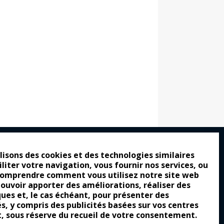
lisons des cookies et des technologies similaires
iliter votre navigation, vous fournir nos services, ou
ro : pour les gens vrais
comprendre comment vous utilisez notre site web
tion a commencé
pouvoir apporter des améliorations, réaliser des
ques et, le cas échéant, pour présenter des
e attraction de la légèreté
és, y compris des publicités basées sur vos centres
llement envoûtante ?
t, sous réserve du recueil de votre consentement.