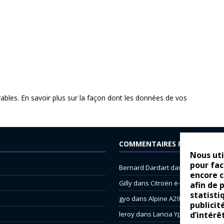
rables.
En savoir plus sur la façon dont les données de vos
COMMENTAIRES RÉCENTS
Nous uti
pour fac
Bernard Dardart
dans
Dacia Sande
encore 
Gilly
dans
Citroën ë-C3 : la révolu
afin de 
statisti
gyo
dans
Alpine A290 : L’irrésistibl
publicit
leroy
dans
Lancia Ypsilon : nature
d’intérê