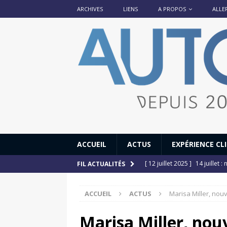
ARCHIVES
LIENS
A PROPOS
ALLE
ACCUEIL
ACTUS
EXPÉRIENCE CL
[ 12 juillet 2025 ]
14 juillet
FIL ACTUALITÉS
[ 6 juillet 2025 ]
Renault Esp
ACCUEIL
ACTUS
Marisa Miller, nou
[ 17 juin 2025 ]
Peugeot E-20
[ 11 avril 2020 ]
#StayHome :
Marisa Miller, nou