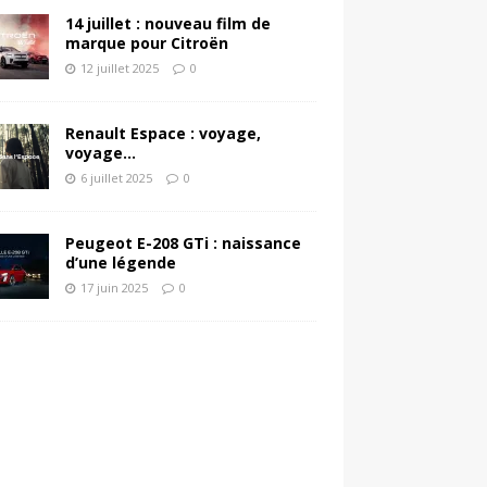
14 juillet : nouveau film de
marque pour Citroën
12 juillet 2025
0
Renault Espace : voyage,
voyage…
6 juillet 2025
0
Peugeot E-208 GTi : naissance
d’une légende
17 juin 2025
0