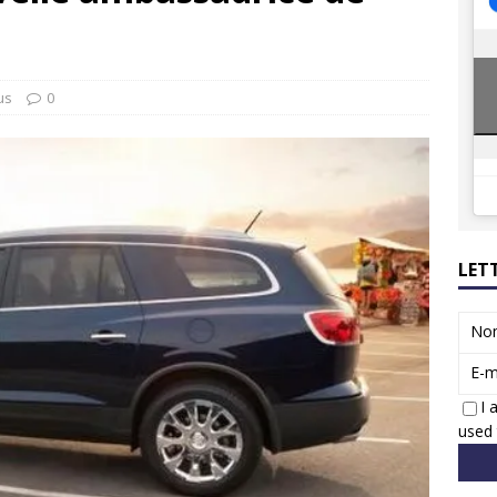
ions reprennent bientôt…
ACTUS
8 : Oui, les français vont parfois trop loin.
ACTUS
us
0
LET
No
E-m
I 
used 