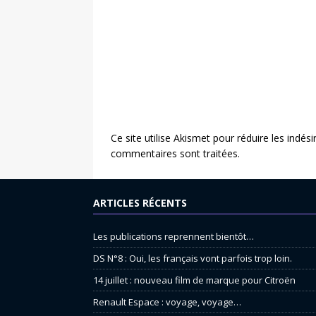
Ce site utilise Akismet pour réduire les indési
commentaires sont traitées
.
ARTICLES RÉCENTS
Les publications reprennent bientôt…
DS N°8 : Oui, les français vont parfois trop loin.
14 juillet : nouveau film de marque pour Citroën
Renault Espace : voyage, voyage…