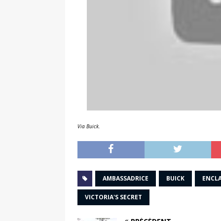
Via Buick.
AMBASSADRICE
BUICK
ENCL
VICTORIA'S SECRET