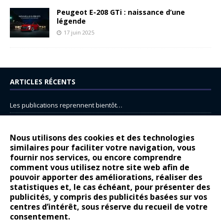
Peugeot E-208 GTi : naissance d’une
légende
17 juin 2025
ARTICLES RÉCENTS
Les publications reprennent bientôt…
DS N°8 : Oui, les français vont parfois trop loin.
14 juillet : nouveau film de marque pour Citroën
Nous utilisons des cookies et des technologies
similaires pour faciliter votre navigation, vous
Renault Espace : voyage, voyage…
fournir nos services, ou encore comprendre
comment vous utilisez notre site web afin de
Peugeot E-208 GTi : naissance d’une légende
pouvoir apporter des améliorations, réaliser des
statistiques et, le cas échéant, pour présenter des
COMMENTAIRES RÉCENTS
publicités, y compris des publicités basées sur vos
centres d’intérêt, sous réserve du recueil de votre
Bernard Dardart
dans
Dacia Sandero : pour les gens vrais
consentement.