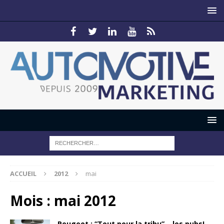
ACCUEIL
2012
mai
Mois :
mai 2012
Peugeot : “Tout pour la tribu”… les pubs!