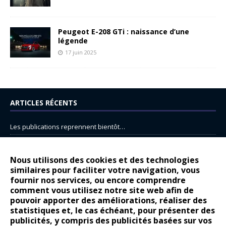
Peugeot E-208 GTi : naissance d’une
légende
17 juin 2025
ARTICLES RÉCENTS
Les publications reprennent bientôt…
DS N°8 : Oui, les français vont parfois trop loin.
14 juillet : nouveau film de marque pour Citroën
Nous utilisons des cookies et des technologies
similaires pour faciliter votre navigation, vous
Renault Espace : voyage, voyage…
fournir nos services, ou encore comprendre
Peugeot E-208 GTi : naissance d’une légende
comment vous utilisez notre site web afin de
pouvoir apporter des améliorations, réaliser des
statistiques et, le cas échéant, pour présenter des
COMMENTAIRES RÉCENTS
publicités, y compris des publicités basées sur vos