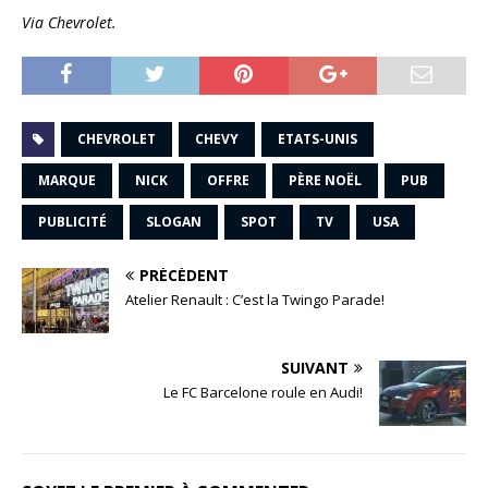
Via Chevrolet.
CHEVROLET
CHEVY
ETATS-UNIS
MARQUE
NICK
OFFRE
PÈRE NOËL
PUB
PUBLICITÉ
SLOGAN
SPOT
TV
USA
PRÉCÉDENT
Atelier Renault : C’est la Twingo Parade!
SUIVANT
Le FC Barcelone roule en Audi!