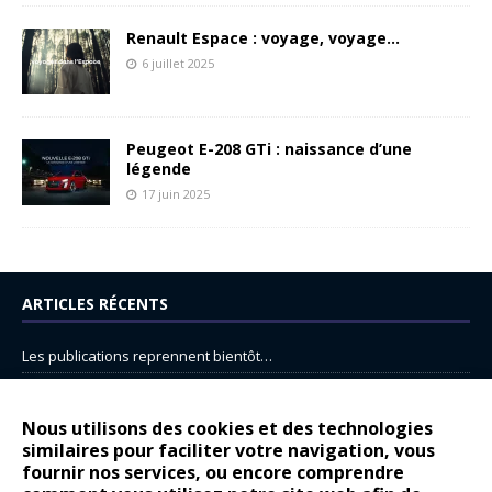
Renault Espace : voyage, voyage…
6 juillet 2025
Peugeot E-208 GTi : naissance d’une
légende
17 juin 2025
ARTICLES RÉCENTS
Les publications reprennent bientôt…
DS N°8 : Oui, les français vont parfois trop loin.
14 juillet : nouveau film de marque pour Citroën
Nous utilisons des cookies et des technologies
similaires pour faciliter votre navigation, vous
Renault Espace : voyage, voyage…
fournir nos services, ou encore comprendre
Peugeot E-208 GTi : naissance d’une légende