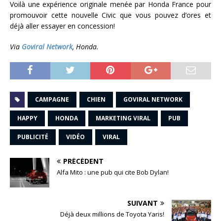
Voilà une expérience originale menée par Honda France pour
promouvoir cette nouvelle Civic que vous pouvez d’ores et
déjà aller essayer en concession!
Via
Goviral Network
, Honda.
CAMPAGNE
CHIEN
GOVIRAL NETWORK
HAPPY
HONDA
MARKETING VIRAL
PUB
PUBLICITÉ
VIDÉO
VIRAL
PRÉCÉDENT
Alfa Mito : une pub qui cite Bob Dylan!
SUIVANT
Déjà deux millions de Toyota Yaris!