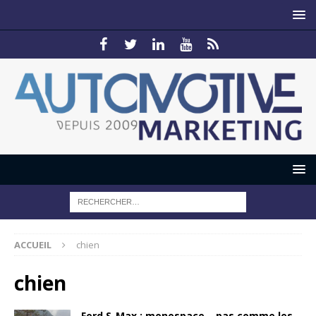
ACCUEIL
chien
chien
Ford S-Max : monospace… pas comme les