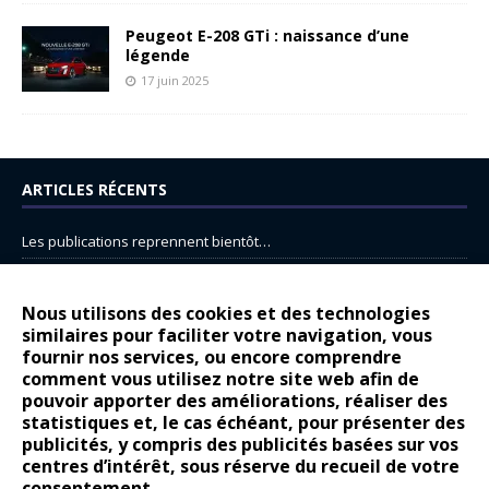
Peugeot E-208 GTi : naissance d’une
légende
17 juin 2025
ARTICLES RÉCENTS
Les publications reprennent bientôt…
DS N°8 : Oui, les français vont parfois trop loin.
14 juillet : nouveau film de marque pour Citroën
Nous utilisons des cookies et des technologies
similaires pour faciliter votre navigation, vous
Renault Espace : voyage, voyage…
fournir nos services, ou encore comprendre
Peugeot E-208 GTi : naissance d’une légende
comment vous utilisez notre site web afin de
pouvoir apporter des améliorations, réaliser des
statistiques et, le cas échéant, pour présenter des
COMMENTAIRES RÉCENTS
publicités, y compris des publicités basées sur vos
centres d’intérêt, sous réserve du recueil de votre
Bernard Dardart
dans
Dacia Sandero : pour les gens vrais
consentement.