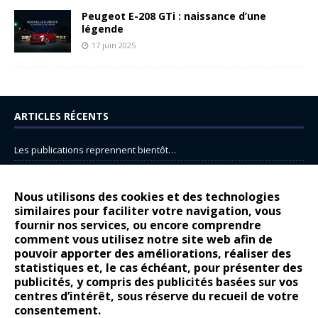
Peugeot E-208 GTi : naissance d’une
légende
17 juin 2025
ARTICLES RÉCENTS
Les publications reprennent bientôt…
DS N°8 : Oui, les français vont parfois trop loin.
14 juillet : nouveau film de marque pour Citroën
Nous utilisons des cookies et des technologies
similaires pour faciliter votre navigation, vous
Renault Espace : voyage, voyage…
fournir nos services, ou encore comprendre
Peugeot E-208 GTi : naissance d’une légende
comment vous utilisez notre site web afin de
pouvoir apporter des améliorations, réaliser des
statistiques et, le cas échéant, pour présenter des
COMMENTAIRES RÉCENTS
publicités, y compris des publicités basées sur vos
centres d’intérêt, sous réserve du recueil de votre
Bernard Dardart
dans
Dacia Sandero : pour les gens vrais
consentement.