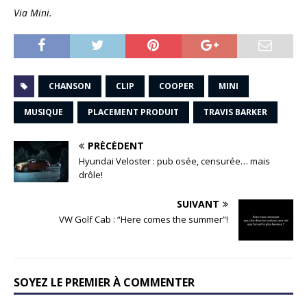
Via Mini.
CHANSON
CLIP
COOPER
MINI
MUSIQUE
PLACEMENT PRODUIT
TRAVIS BARKER
PRÉCÉDENT
Hyundai Veloster : pub osée, censurée… mais
drôle!
SUIVANT
VW Golf Cab : “Here comes the summer”!
SOYEZ LE PREMIER À COMMENTER