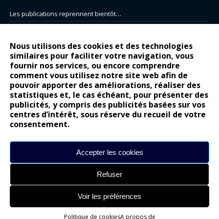
Les publications reprennent bientôt…
DS N°8 : Oui, les français vont parfois trop loin.
14 juillet : nouveau film de marque pour Citroën
Nous utilisons des cookies et des technologies
similaires pour faciliter votre navigation, vous
Renault Espace : voyage, voyage…
fournir nos services, ou encore comprendre
Peugeot E-208 GTi : naissance d’une légende
comment vous utilisez notre site web afin de
pouvoir apporter des améliorations, réaliser des
statistiques et, le cas échéant, pour présenter des
COMMENTAIRES RÉCENTS
publicités, y compris des publicités basées sur vos
centres d’intérêt, sous réserve du recueil de votre
Bernard Dardart
dans
Dacia Sandero : pour les gens vrais
consentement.
Gilly
dans
Citroën ë-C3 : la révolution a commencé
gyo
dans
Alpine A290 : L’irrésistible attraction de la légèreté
Accepter les cookies
leroy
dans
Lancia Ypsilon : naturellement envoûtante ?
Refuser
maria
dans
Nouvelle Opel Corsa : Yes of Corsa !
Voir les préférences
Site réalisé par
Alexandre Hamed
Politique de cookies
A propos de